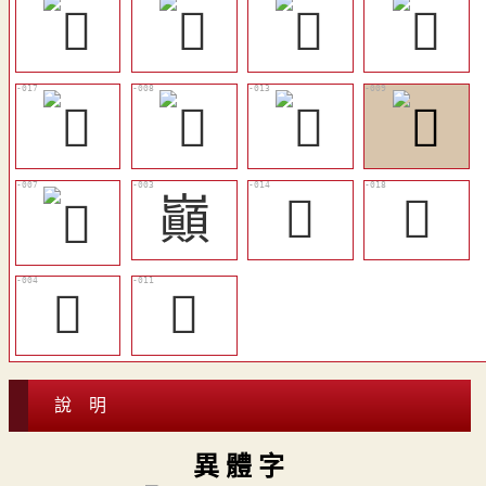
巓
󱩜
󱩠
󱩓
󱩙
說 明
異 體 字