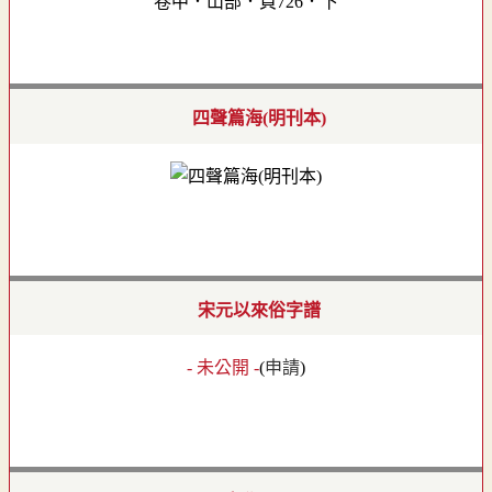
卷中．山部．頁726．下
四聲篇海(明刊本)
宋元以來俗字譜
- 未公開 -
(
申請
)