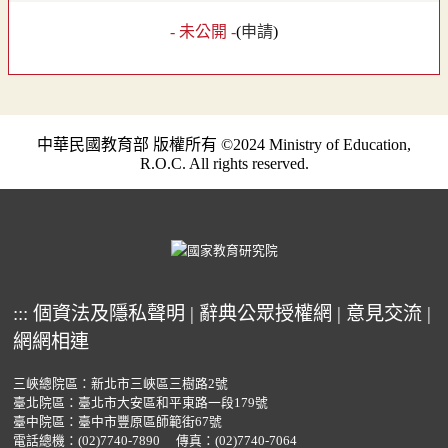
- 未公開 -
(
申請
)
中華民國教育部 版權所有 ©2024 Ministry of Education,
R.O.C. All rights reserved.
:::
個資法及隱私聲明
|
辭典公眾授權網
|
意見交流
|
網網相連
三峽總院區：新北市三峽區三樹路2號
臺北院區：臺北市大安區和平東路一段179號
臺中院區：臺中市豐原區師範街67號
電話總機：
(02)7740-7890
傳真：(02)7740-7064