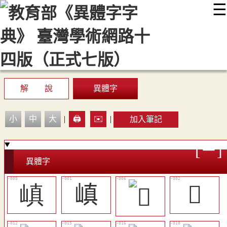
☰
:::
最新消息
常見問題
編輯說明
字典附錄
使用說明
顯示模式
網站導覽
EN
解 說
異體字
小
中
大
|
🖨️
✉️
|
加入筆記
異體字
嵮
嵮
𡻗