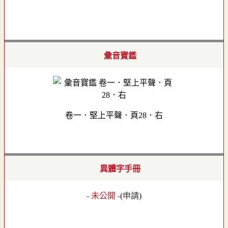
彙音寶鑑
卷一．堅上平聲．頁28．右
異體字手冊
- 未公開 -
(
申請
)