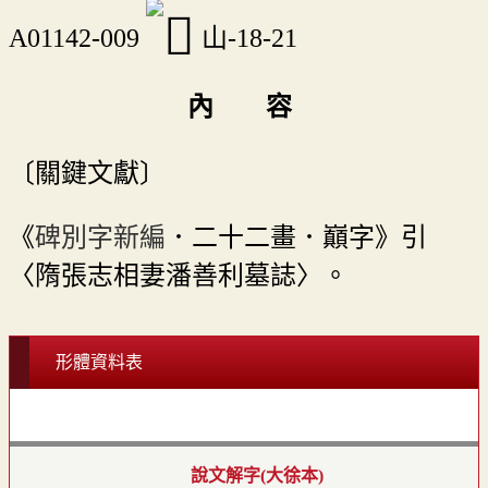
A01142-009
山-18-21
內 容
〔關鍵文獻〕
《
碑別字新編
．二十二畫．巔字》引
〈隋張志相妻潘善利墓誌〉。
形體資料表
說文解字(大徐本)