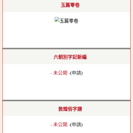
玉篇零卷
六朝別字記新編
- 未公開 -
(
申請
)
敦煌俗字譜
- 未公開 -
(
申請
)