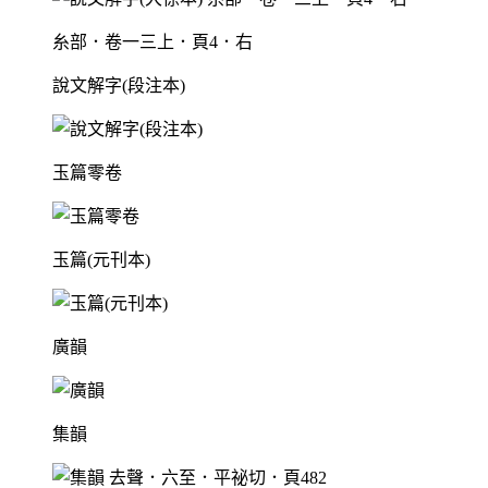
糸部．卷一三上．頁4．右
說文解字(段注本)
玉篇零卷
玉篇(元刊本)
廣韻
集韻