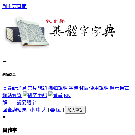
到主要頁面
☰
網站選單
:::
最新消息
常見問題
編輯說明
字典附錄
使用說明
顯示模式
網站導覽
EN
解 說
異體字
回查詢結果
|
小
中
大
|
🖨️
✉️
|
加入筆記
異體字