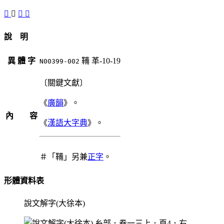
𩊙
鞴
𩎓
𩎧
說 明
異 體 字
鞴
革-10-19
N00399-002
〔關鍵文獻〕
《
廣韻
》。
內 容
《
漢語大字典
》。
＃「鞴」另兼
正字
。
形體資料表
說文解字(大徐本)