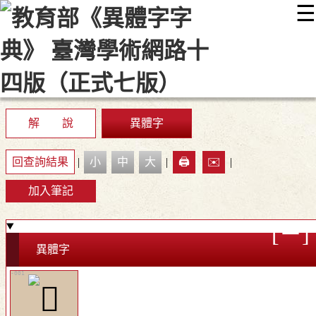
☰
:::
最新消息
常見問題
編輯說明
字典附錄
使用說明
顯示模式
網站導覽
EN
解 說
異體字
回查詢結果
|
小
中
大
|
🖨️
✉️
|
加入筆記
異體字