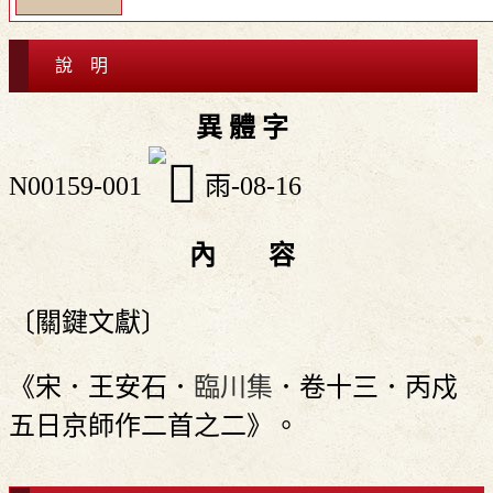
說 明
異 體 字
N00159-001
雨-08-16
內 容
〔關鍵文獻〕
《宋．王安石．
臨川集
．卷十三．丙戍
五日京師作二首之二》。