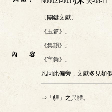
N00023-003
犬-08-11
〔關鍵文獻〕
《
玉篇
》。
《
集韻
》。
內 容
《
字彙
》。
凡同此偏旁，文獻多見類
⇒「貍」之
異體
。