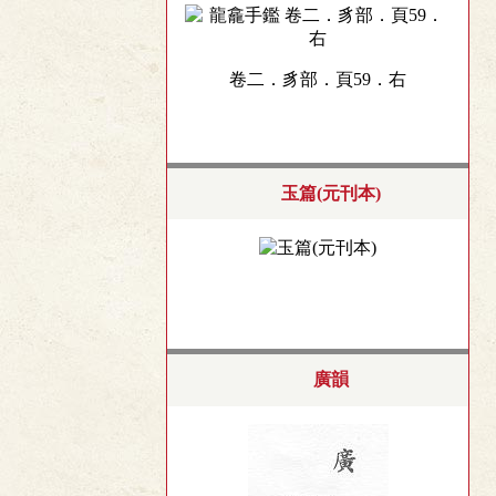
卷二．豸部．頁59．右
玉篇(元刊本)
廣韻