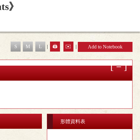
S
M
L
|
🖨️
✉️
|
Add to Notebook
形體資料表