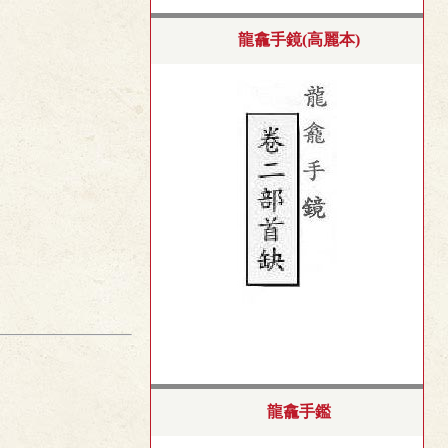
龍龕手鏡(高麗本)
龍龕手鑑