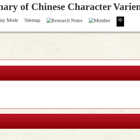
lay Mode
Sitemap
中