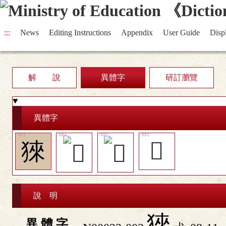
:::
News
Editing Instructions
Appendix
User Guide
Disp
解 說
異體字
研訂瀏覽
異體字
猍
𧳥
說 明
猍
異 體 字