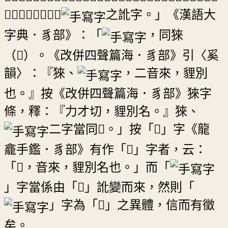
引《字彙補》云「
之訛字。」《漢語大
字典．豸部》：「
，同猍
（𧳟）。《改併四聲篇海．豸部》引〈奚
韻〉：『猍、
，二音來，貍別
也。』按《改併四聲篇海．豸部》猍字
條，釋：『力才切，貍別名。』猍、
二字當同𧳟。」按「𧳟」字《龍
龕手鑑．豸部》有作「𧳟」字者，云：
「𧳟，音來，貍別名也。」而「
」字當係由「𧳟」訛變而來，然則「
」字為「𧳟」之異體，信而有徵
矣。