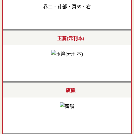
卷二．豸部．頁59．右
玉篇(元刊本)
廣韻