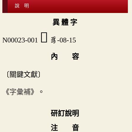
說 明
異 體 字
𧳥
N00023-001
豸-08-15
內 容
〔關鍵文獻〕
《
字彙補
》。
研訂說明
注 音