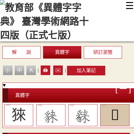
☰
:::
最新消息
常見問題
編輯說明
字典附錄
使用說明
顯示模式
網站導覽
EN
解 說
異體字
研訂瀏覽
小
中
大
|
🖨️
✉️
|
加入筆記
異體字
猍
𧳥