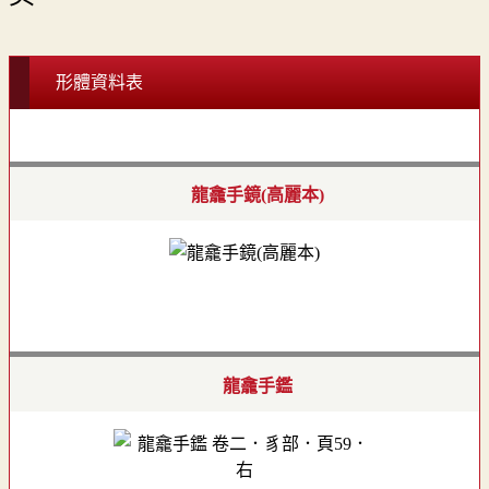
形體資料表
龍龕手鏡(高麗本)
龍龕手鑑