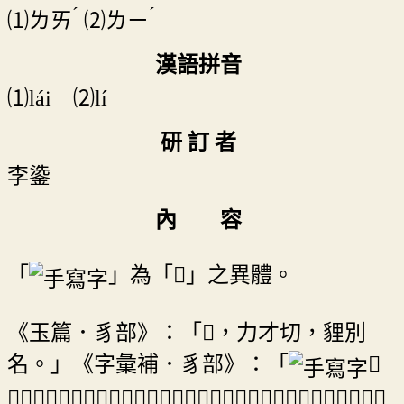
ˊ
ˊ
⑴
ㄌㄞ
⑵
ㄌㄧ
漢語拼音
⑴lái ⑵lí
研 訂 者
李鍌
內 容
「
」為「𧳟」之異體。
《玉篇．豸部》：「𧳟，力才切，貍別
名。」《字彙補．豸部》：「
，
𧳟字之訛。」《康熙字典．備考．豸部》、《中文大辭典．豸部》並