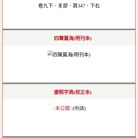
卷九下．豸部．頁347．下右
四聲篇海(明刊本)
康熙字典(校正本)
- 未公開 -
(
申請
)