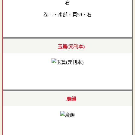
卷二．豸部．頁59．右
玉篇(元刊本)
廣韻