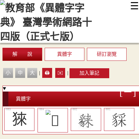
☰
:::
最新消息
常見問題
編輯說明
字典附錄
使用說明
顯示模式
網站導覽
EN
解 說
異體字
研訂瀏覽
小
中
大
|
🖨️
✉️
|
加入筆記
異體字
猍
𧳥