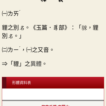
ˊ
㈠
ㄌㄞ
貍之別名。《玉篇．豸部》：「𧳟，貍
別名。」
ˊ
㈡
ㄌㄧ
，㈠之又音。
⇒「貍」之
異體
。
形體資料表