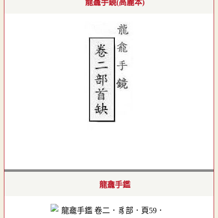
龍龕手鏡(高麗本)
龍龕手鑑