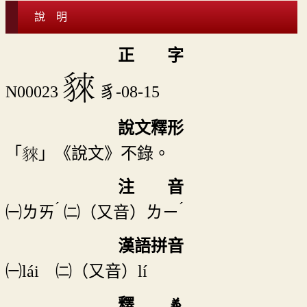
說 明
正 字
𧳟
N00023
豸-08-15
說文釋形
「𧳟」《說文》不錄。
注 音
ˊ
ˊ
㈠
ㄌㄞ
㈡（又音）
ㄌㄧ
漢語拼音
㈠lái ㈡（又音）lí
釋 義