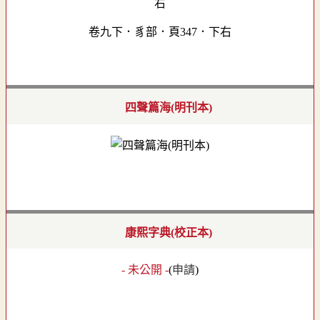
卷九下．豸部．頁347．下右
四聲篇海(明刊本)
康熙字典(校正本)
- 未公開 -
(
申請
)