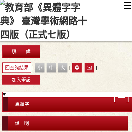
☰
:::
最新消息
常見問題
編輯說明
字典附錄
使用說明
顯示模式
網站導覽
EN
解 說
回查詢結果
|
小
中
大
|
🖨️
✉️
|
加入筆記
異體字
說 明