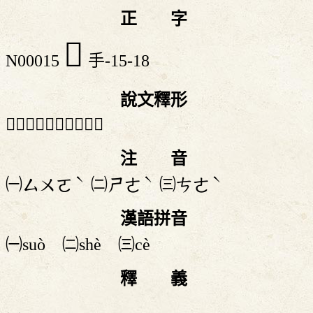
正 字
𢷾
N00015
手-15-18
說文釋形
「𢷾」《說文》不錄。
注 音
ˋ
ˋ
ˋ
㈠
㈡
㈢
ㄙㄨㄛ
ㄕㄜ
ㄘㄜ
漢語拼音
㈠suò ㈡shè ㈢cè
釋 義