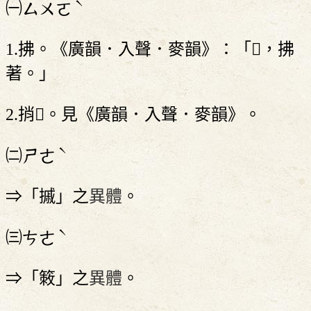
ˋ
㈠
ㄙㄨㄛ
1.拂。《廣韻．入聲．麥韻》：「𢷾，拂
著。」
2.捎𢷾。見《廣韻．入聲．麥韻》。
ˋ
㈡
ㄕㄜ
⇒「摵」之
異體
。
ˋ
㈢
ㄘㄜ
⇒「𥰡」之
異體
。