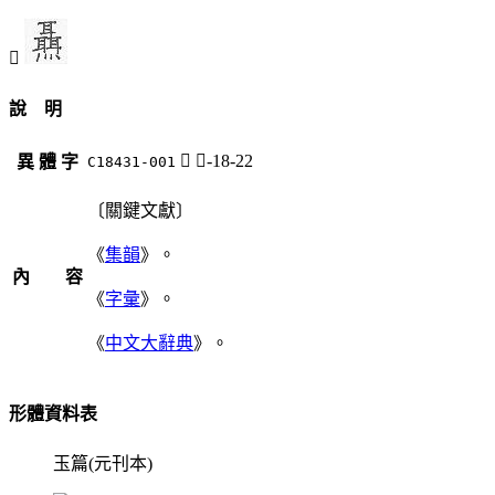
𣌍
說 明
𣌍
日-18-22
異 體 字
C18431-001
〔關鍵文獻〕
《
集韻
》。
內 容
《
字彙
》。
《
中文大辭典
》。
形體資料表
玉篇(元刊本)