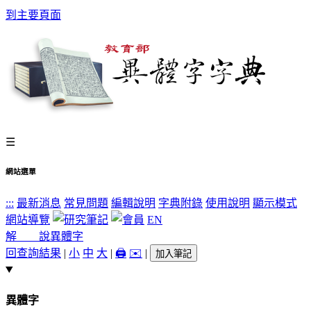
到主要頁面
☰
網站選單
:::
最新消息
常見問題
編輯說明
字典附錄
使用說明
顯示模式
網站導覽
EN
解 說
異體字
回查詢結果
|
小
中
大
|
🖨️
✉️
|
加入筆記
異體字