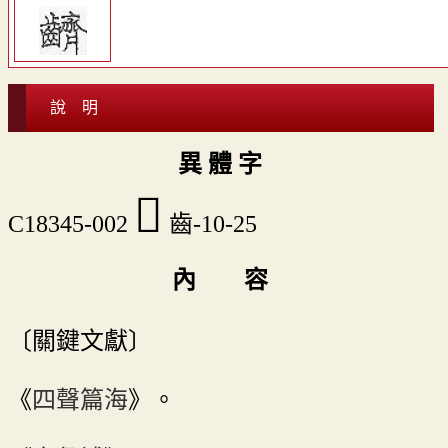
說 明
異 體 字
𪙘
C18345-002
齒-10-25
內 容
〔關鍵文獻〕
《
四聲篇海
》。