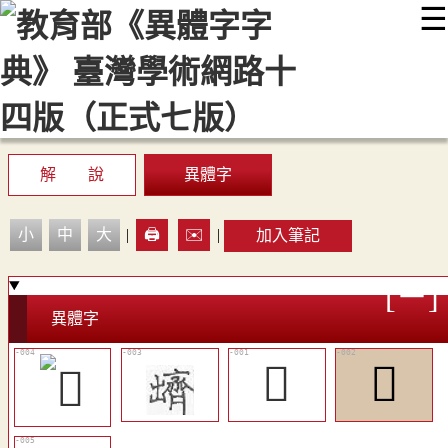
☰
:::
最新消息
常見問題
編輯說明
字典附錄
使用說明
顯示模式
網站導覽
EN
解 說
異體字
小
中
大
|
🖨️
✉️
|
加入筆記
異體字
𪗊
𪙘