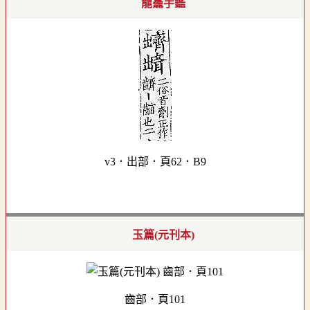
龍龕手鑑
v3．出部．頁62．B9
玉篇(元刊本)
齒部．頁101