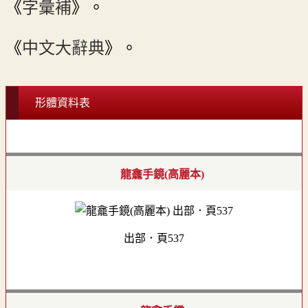
《
字彙補
》。
《
中文大辭典
》。
形體資料表
龍龕手鏡(高麗本)
出部．頁537