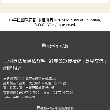
中華民國教育部 版權所有 ©2024 Ministry of Education,
R.O.C. All rights reserved.
:::
個資法及隱私聲明
|
辭典公眾授權網
|
意見交流
|
網網相連
三峽總院區：新北市三峽區三樹路2號
臺北院區：臺北市大安區和平東路一段179號
臺中院區：臺中市豐原區師範街67號
電話總機：
(02)7740-7890
傳真：(02)7740-7064
TANet VoIP：9009-7890