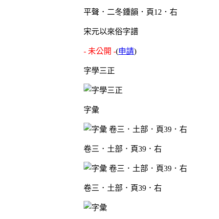
平聲．二冬鍾韻．頁12．右
宋元以來俗字譜
- 未公開 -
(
申請
)
字學三正
字彙
卷三．土部．頁39．右
卷三．土部．頁39．右