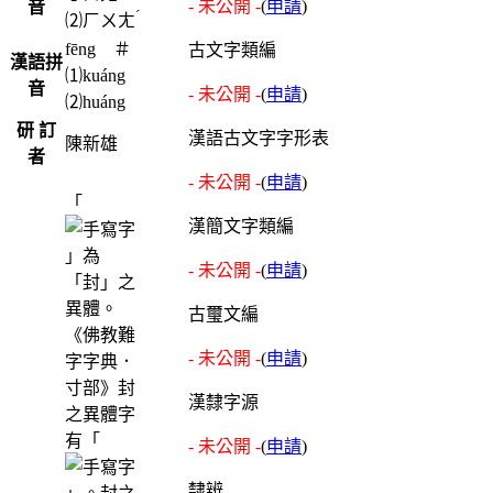
- 未公開 -
(
申請
)
音
ˊ
⑵
ㄏㄨㄤ
fēng ＃
古文字類編
漢語拼
⑴kuáng
音
- 未公開 -
(
申請
)
⑵huáng
研 訂
漢語古文字字形表
陳新雄
者
- 未公開 -
(
申請
)
「
漢簡文字類編
」為
- 未公開 -
(
申請
)
「封」之
異體。
古璽文編
《佛教難
- 未公開 -
(
申請
)
字字典．
寸部》封
漢隸字源
之異體字
有「
- 未公開 -
(
申請
)
隸辨