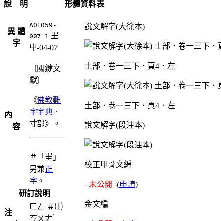
說 明
形體資料表
A01059-
說文解字(大徐本)
異 體
㞷
007-1
字
屮-04-07
土部．卷一三下．頁4．左
〔關鍵文
獻〕
《
佛教難
土部．卷一三下．頁4．左
字字典
．
內
寸部》。
說文解字(段注本)
容
＃「㞷」
校正甲骨文編
另兼
正
字
。
- 未公開 -
(
申請
)
研訂說明
金文編
ㄈㄥ
＃⑴
注
ˊ
ㄎㄨㄤ