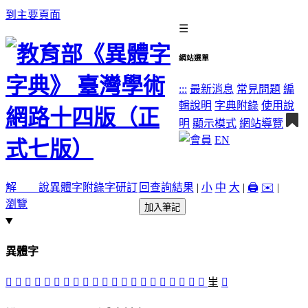
到主要頁面
☰
網站選單
:::
最新消息
常見問題
編
輯說明
字典附錄
使用說
明
顯示模式
網站導覽
EN
解 說
異體字
附錄字
研訂
回查詢結果
|
小
中
大
|
🖨️
✉️
|
瀏覽
加入筆記
異體字
󱠈
𡉘
󱠄
𡉚
󱠀
𡊋
󱠋
𡊽
󱠁
󱠆
󱟾
󱟼
󱠂
󱟿
󱟽
󱠃
󱠉
󱠊
󱟺
󱠅
󱟻
㞷
󱠇