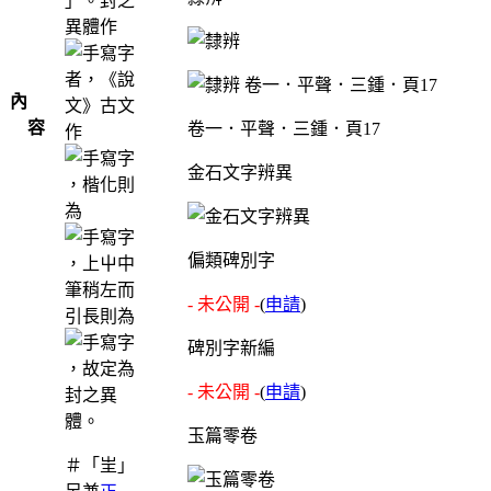
」。封之
異體作
者，《說
內
文》古文
容
卷一．平聲．三鍾．頁17
作
金石文字辨異
，楷化則
為
偏類碑別字
，上屮中
筆稍左而
- 未公開 -
(
申請
)
引長則為
碑別字新編
，故定為
- 未公開 -
(
申請
)
封之異
體。
玉篇零卷
＃「㞷」