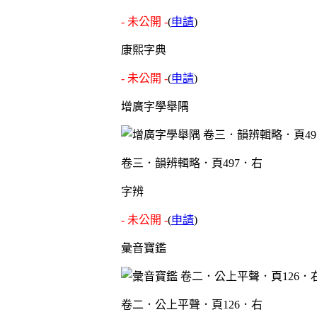
- 未公開 -
(
申請
)
康熙字典
- 未公開 -
(
申請
)
增廣字學舉隅
卷三．韻辨輯略．頁497．右
字辨
- 未公開 -
(
申請
)
彙音寶鑑
卷二．公上平聲．頁126．右