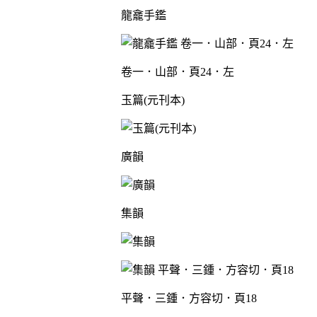
龍龕手鑑
卷一．山部．頁24．左
玉篇(元刊本)
廣韻
集韻
平聲．三鍾．方容切．頁18