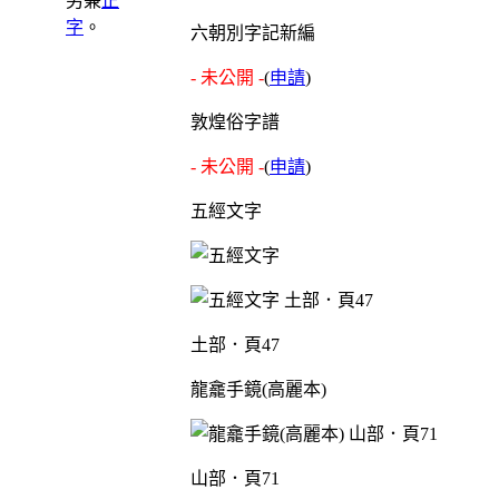
另兼
正
字
。
六朝別字記新編
- 未公開 -
(
申請
)
敦煌俗字譜
- 未公開 -
(
申請
)
五經文字
土部．頁47
龍龕手鏡(高麗本)
山部．頁71