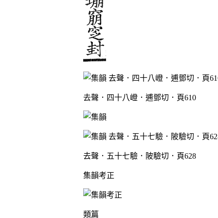
去聲．四十八嶝．逋鄧切．頁610
去聲．五十七驗．陂驗切．頁628
集韻考正
類篇