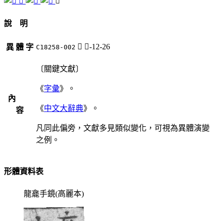
𪖧
𪖽
說 明
𪖽
鼻-12-26
異 體 字
C18258-002
〔關鍵文獻〕
《
字彙
》。
內
《
中文大辭典
》。
容
凡同此偏旁，文獻多見類似變化，可視為異體演變
之例。
形體資料表
龍龕手鏡(高麗本)