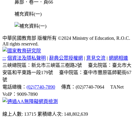
鼻部．卷一．頁66
補充資料(一)
中華民國教育部 版權所有 ©2024 Ministry of Education, R.O.C.
All rights reserved.
:::
個資法及隱私聲明
|
辭典公眾授權網
|
意見交流
|
網網相連
三峽總院區：新北市三峽區三樹路2號
臺北院區：臺北市大
安區和平東路一段179號
臺中院區：臺中市豐原區師範街67
號
電話總機：
(02)7740-7890
傳真：(02)7740-7064
TANet
VoIP：9009-7890
線上人數: 13715
累積總人次: 148,802,639