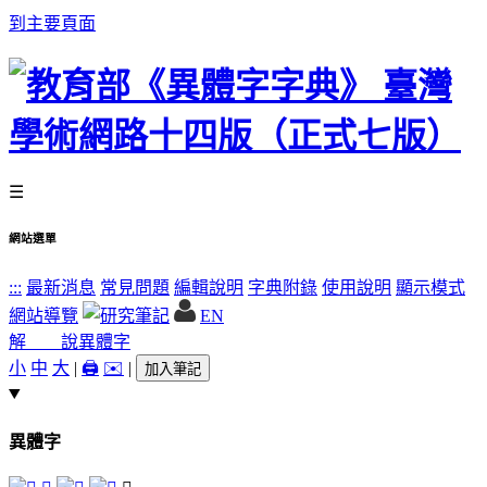
到主要頁面
☰
網站選單
:::
最新消息
常見問題
編輯說明
字典附錄
使用說明
顯示模式
網站導覽
EN
解 說
異體字
小
中
大
|
🖨️
✉️
|
加入筆記
異體字