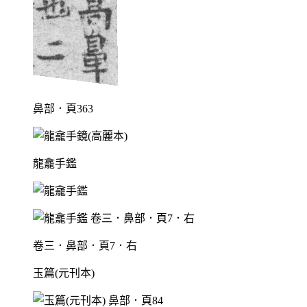
鼻部．頁363
龍龕手鑑
卷三．鼻部．頁7．右
玉篇(元刊本)