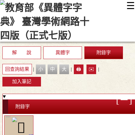
☰
:::
最新消息
常見問題
編輯說明
字典附錄
使用說明
顯示模式
網站導覽
EN
解 說
異體字
附錄字
回查詢結果
|
小
中
大
|
🖨️
✉️
|
加入筆記
附錄字