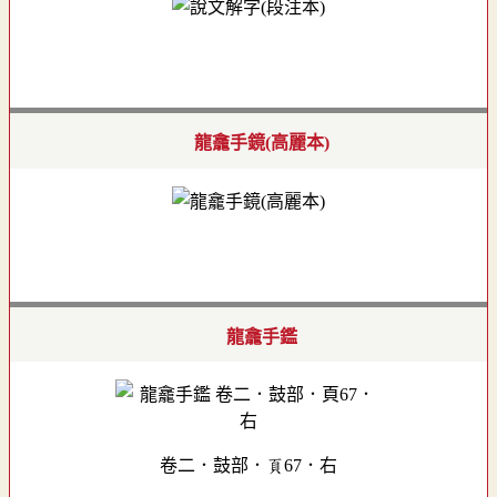
龍龕手鏡(高麗本)
龍龕手鑑
卷二．鼓部．頁67．右