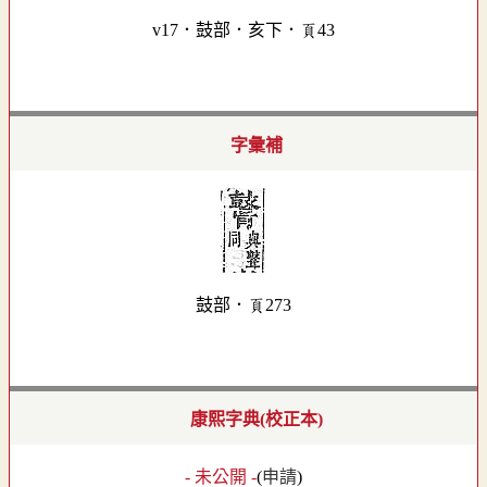
v17．鼓部．亥下．頁43
字彙補
鼓部．頁273
康熙字典(校正本)
- 未公開 -
(
申請
)