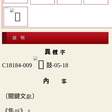
說 明
異 體 字
C18184-009
鼓-05-18
內 容
〔關鍵文獻〕
《
集韻
》。