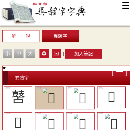
☰
:::
最新消息
常見問題
編輯說明
字典附錄
使用說明
顯示模式
網站導覽
EN
解 說
異體字
小
中
大
|
🖨️
✉️
|
加入筆記
異體字
䵿
𪔤
𪔧