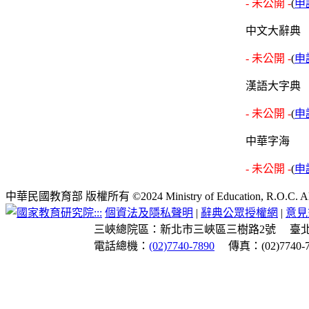
- 未公開 -
(
申
中文大辭典
- 未公開 -
(
申
漢語大字典
- 未公開 -
(
申
中華字海
- 未公開 -
(
申
中華民國教育部 版權所有 ©2024 Ministry of Education, R.O.C. All ri
:::
個資法及隱私聲明
|
辭典公眾授權網
|
意見
三峽總院區：新北市三峽區三樹路2號
臺
電話總機：
(02)7740-7890
傳真：(02)7740-7