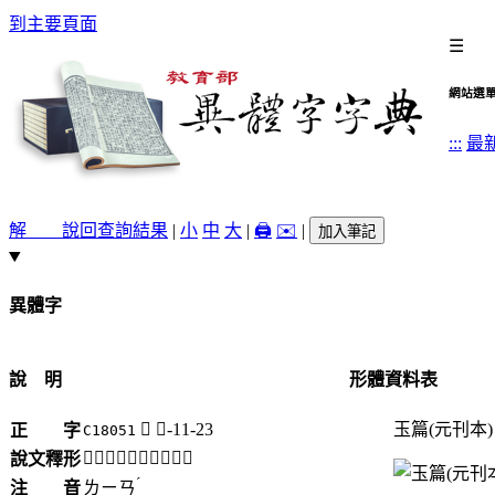
到主要頁面
☰
網站選
:::
最
解 說
回查詢結果
|
小
中
大
|
🖨️
✉️
|
加入筆記
異體字
說 明
形體資料表
𪐍
黍-11-23
玉篇(元刊本)
正 字
C18051
「𪐍」《說文》不錄。
說文釋形
ˊ
注 音
ㄌㄧㄢ