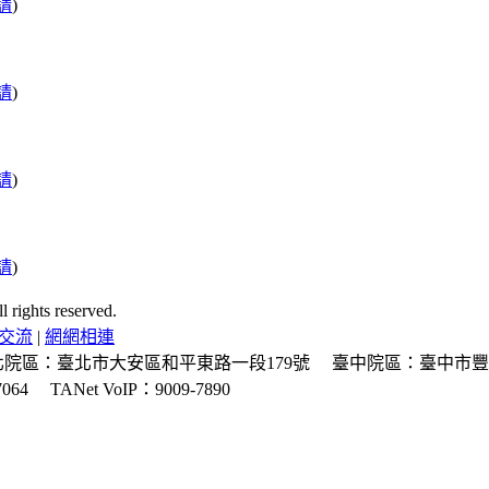
請
)
請
)
請
)
請
)
ghts reserved.
交流
|
網網相連
北院區：臺北市大安區和平東路一段179號
臺中院區：臺中市豐
064
TANet VoIP：9009-7890