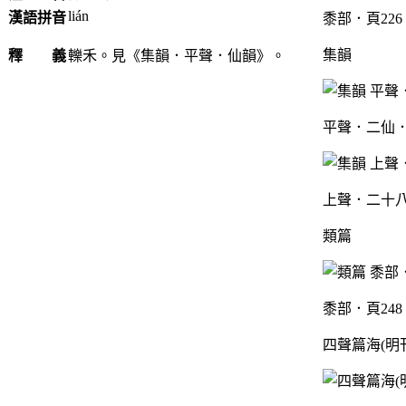
lián
漢語拼音
黍部．頁226
集韻
釋 義
轢禾。見《集韻．平聲．仙韻》。
平聲．二仙．
上聲．二十八
類篇
黍部．頁248
四聲篇海(明