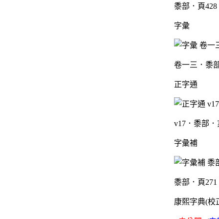
黍部．頁428
字彙
卷一三．黍部
正字通
v17．黍部．
字彙補
黍部．頁271
康熙字典(校