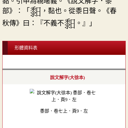
黏。引申為親暱義。《說文解字．黍
部》：「
，黏也。從黍日聲。《春
秋傳》曰：『不義不
。』」
形體資料表
說文解字(大徐本)
黍部．卷七上．頁9．左