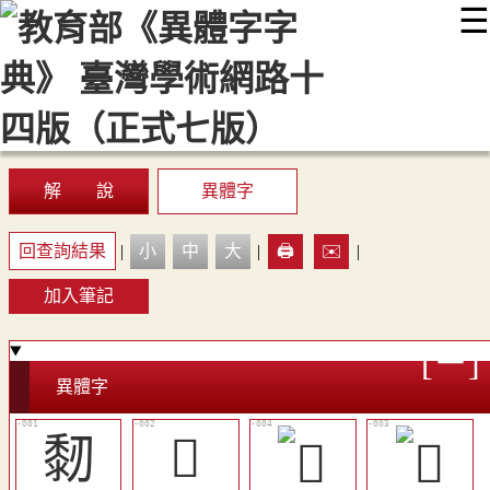
☰
:::
最新消息
常見問題
編輯說明
字典附錄
使用說明
顯示模式
網站導覽
EN
解 說
異體字
回查詢結果
|
小
中
大
|
🖨️
✉️
|
加入筆記
異體字
䵑
󶾚