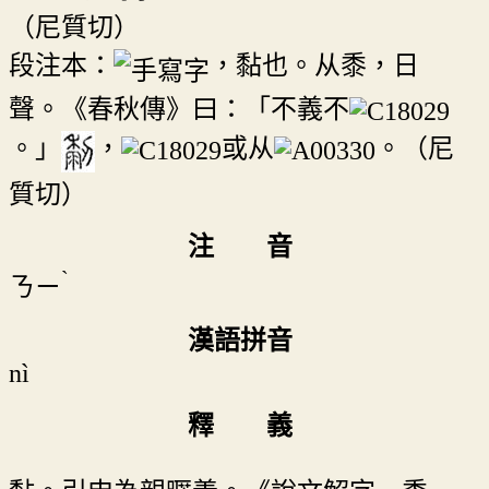
（尼質切）
段注本：
，黏也。从黍，日
聲。《春秋傳》曰：「不義不
。」
，
或从
。（尼
質切）
注 音
ˋ
ㄋㄧ
漢語拼音
nì
釋 義