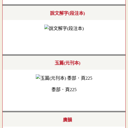
說文解字(段注本)
玉篇(元刊本)
黍部．頁225
廣韻