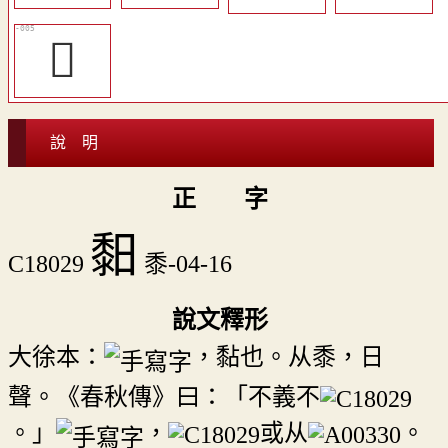
𪐌
說 明
正 字
䵒
C18029
黍-04-16
說文釋形
大徐本：
，黏也。从黍，日
聲。《春秋傳》曰：「不義不
。」
，
或从
。