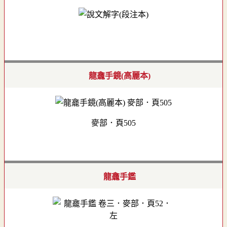
龍龕手鏡(高麗本)
麥部．頁505
龍龕手鑑