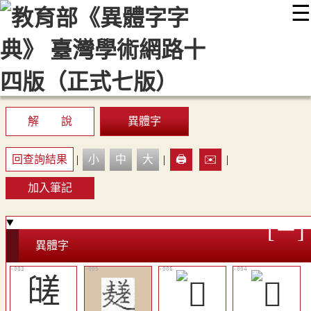
☰
:::
最新消息
常見問題
編輯說明
字典附錄
使用說明
顯示模式
網站導覽
EN
解 說
異體字
回查詢結果
|
小
中
大
|
🖨️
✉️
|
加入筆記
異體字
䑘