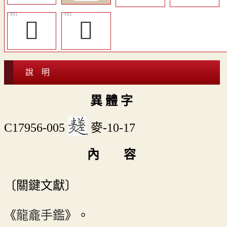
𪍰
𪎀
說 明
異 體 字
C17956-005
麥-10-17
內 容
〔關鍵文獻〕
《
龍龕手鑑
》。