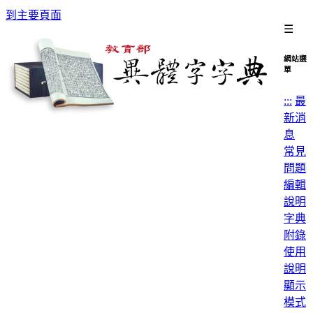
到主要頁面
☰
網站選
單
:::
最
新消
息
常見
問題
編輯
說明
字典
附錄
使用
說明
顯示
模式