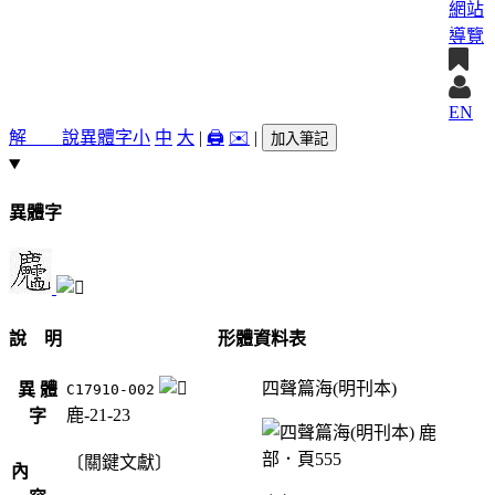
網站
導覽
EN
解 說
異體字
小
中
大
|
🖨️
✉️
|
加入筆記
異體字
說 明
形體資料表
四聲篇海(明刊本)
異 體
C17910-002
鹿-21-23
字
〔關鍵文獻〕
內