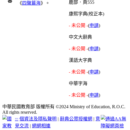
容
鹿部．頁555
《
四聲篇海
》。
康熙字典(校正本)
- 未公開 -
(
申請
)
中文大辭典
- 未公開 -
(
申請
)
漢語大字典
- 未公開 -
(
申請
)
中華字海
- 未公開 -
(
申請
)
中華民國教育部 版權所有 ©2024 Ministry of Education, R.O.C.
All rights reserved.
:::
個資法及隱私聲明
|
辭典公眾授權網
|
意
見交流
|
網網相連