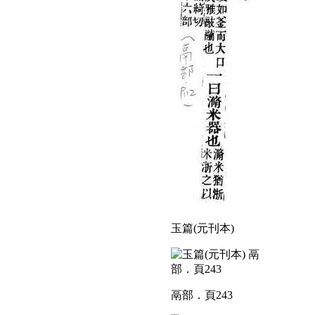
玉篇(元刊本)
鬲部．頁243