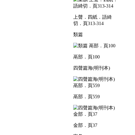
上聲．四紙．語綺
切．頁313-314
類篇
鬲部．頁100
四聲篇海(明刊本)
鬲部．頁559
金部．頁37