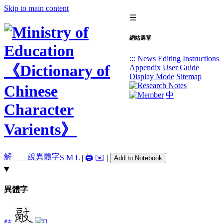
Skip to main content
☰
網站選單
:::
News
Editing Instructions
Appendix
User Guide
Display Mode
Sitemap
中
解 說
異體字
S
M
L
|
🖨️
✉️
|
Add to Notebook
異體字
鈘