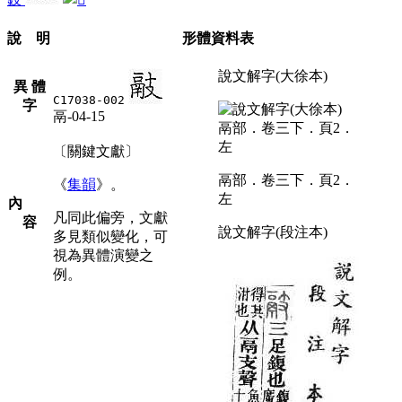
說 明
形體資料表
說文解字(大徐本)
異 體
C17038-002
字
鬲-04-15
〔關鍵文獻〕
鬲部．卷三下．頁2．
《
集韻
》。
左
內
凡同此偏旁，文獻
容
說文解字(段注本)
多見類似變化，可
視為異體演變之
例。