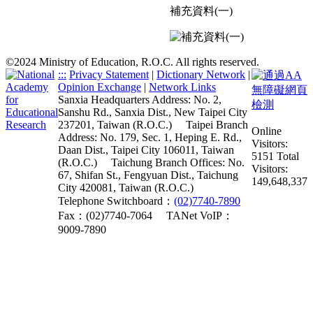
補充資料(一)
©2024 Ministry of Education, R.O.C. All rights reserved.
:::
Privacy Statement
|
Dictionary Network
|
Opinion Exchange
|
Network Links
Sanxia Headquarters Address: No. 2,
Sanshu Rd., Sanxia Dist., New Taipei City
237201, Taiwan (R.O.C.)
Taipei Branch
Online
Address: No. 179, Sec. 1, Heping E. Rd.,
Visitors:
Daan Dist., Taipei City 106011, Taiwan
5151
Total
(R.O.C.)
Taichung Branch Offices: No.
Visitors:
67, Shifan St., Fengyuan Dist., Taichung
149,648,337
City 420081, Taiwan (R.O.C.)
Telephone Switchboard：
(02)7740-7890
Fax：(02)7740-7064
TANet VoIP：
9009-7890