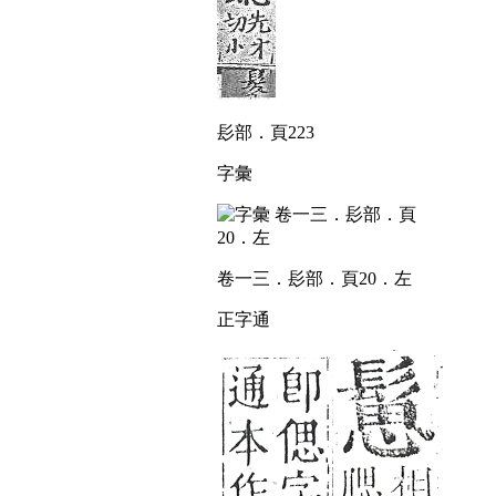
髟部．頁223
字彙
卷一三．髟部．頁20．左
正字通