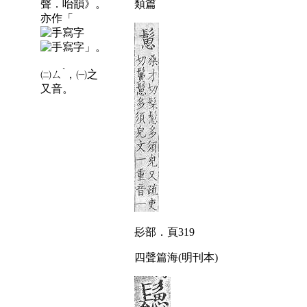
聲．咍韻》。
類篇
亦作「
」。
ˋ
㈡
ㄙ
，㈠之
又音。
髟部．頁319
四聲篇海(明刊本)