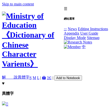
Skip to main content
☰
網站選單
:::
News
Editing Instructions
Appendix
User Guide
Display Mode
Sitemap
中
解 說
異體字
S
M
L
|
🖨️
✉️
|
Add to Notebook
異體字