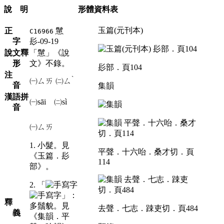
說 明
形體資料表
玉篇(元刊本)
正
䰄
C16966
字
髟-09-19
說文釋
「䰄」《說
形
文》不錄。
髟部．頁104
注
ˋ
㈠
ㄙㄞ
㈡
ㄙ
音
集韻
漢語拼
㈠sāi ㈡sì
音
㈠ㄙㄞ
1. 小髮。見
平聲．十六咍．桑才切．頁
《玉篇．髟
114
部》。
2. 「
」：
釋
多鬚貌。見
去聲．七志．踈吏切．頁484
義
《集韻．平