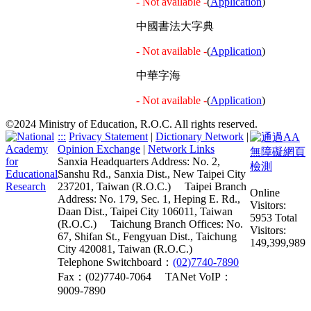
- Not available -
(
Application
)
中國書法大字典
- Not available -
(
Application
)
中華字海
- Not available -
(
Application
)
©2024 Ministry of Education, R.O.C. All rights reserved.
:::
Privacy Statement
|
Dictionary Network
|
Opinion Exchange
|
Network Links
Sanxia Headquarters Address: No. 2,
Sanshu Rd., Sanxia Dist., New Taipei City
237201, Taiwan (R.O.C.)
Taipei Branch
Online
Address: No. 179, Sec. 1, Heping E. Rd.,
Visitors:
Daan Dist., Taipei City 106011, Taiwan
5953
Total
(R.O.C.)
Taichung Branch Offices: No.
Visitors:
67, Shifan St., Fengyuan Dist., Taichung
149,399,989
City 420081, Taiwan (R.O.C.)
Telephone Switchboard：
(02)7740-7890
Fax：(02)7740-7064
TANet VoIP：
9009-7890