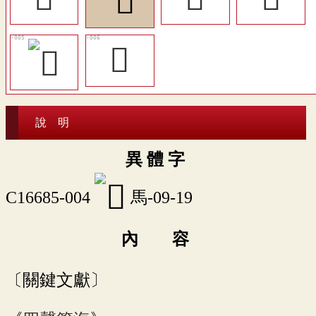
𩦛
說 明
異 體 字
C16685-004
馬-09-19
內 容
〔關鍵文獻〕