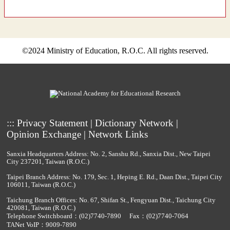
©2024 Ministry of Education, R.O.C. All rights reserved.
:::
Privacy Statement
|
Dictionary Network
|
Opinion Exchange
|
Network Links
Sanxia Headquarters Address: No. 2, Sanshu Rd., Sanxia Dist., New Taipei
City 237201, Taiwan (R.O.C.)
Taipei Branch Address: No. 179, Sec. 1, Heping E. Rd., Daan Dist., Taipei City
106011, Taiwan (R.O.C.)
Taichung Branch Offices: No. 67, Shifan St., Fengyuan Dist., Taichung City
420081, Taiwan (R.O.C.)
Telephone Switchboard：
(02)7740-7890
Fax：(02)7740-7064
TANet VoIP：9009-7890