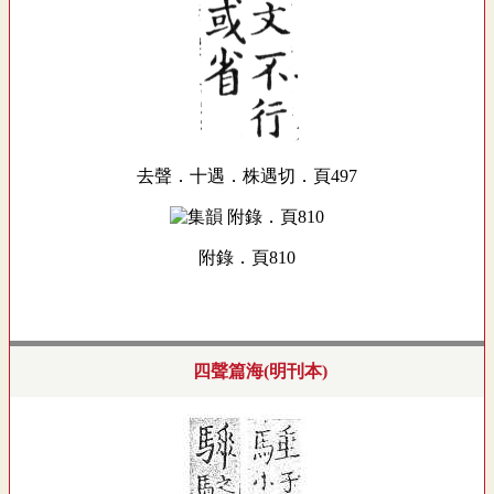
去聲．十遇．株遇切．頁497
附錄．頁810
四聲篇海(明刊本)