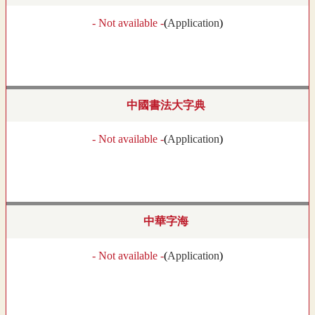
- Not available -
(
Application
)
中國書法大字典
- Not available -
(
Application
)
中華字海
- Not available -
(
Application
)