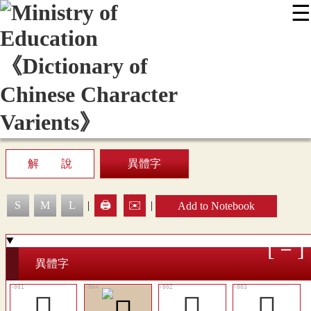
☰
:::
News
Editing Instructions
Appendix
User Guide
Display Mode
Sitemap
中
解 說
異體字
S
M
L
|
🖨️
✉️
|
Add to Notebook
異體字
𩣷
𩥗
𩦁