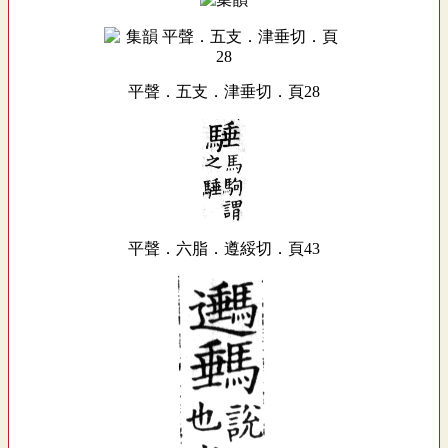
平聲．五支．津垂切．頁28
平聲．六脂．遵綏切．頁43