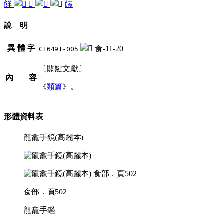
䬺
𩞭
䭥
說 明
異 體 字
食-11-20
C16491-005
〔關鍵文獻〕
內 容
《
類篇
》。
形體資料表
龍龕手鏡(高麗本)
食部．頁502
龍龕手鑑