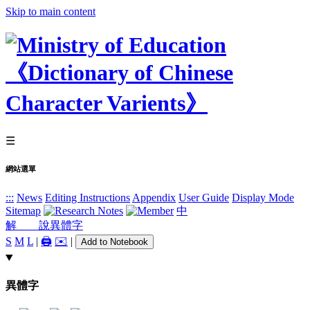
Skip to main content
☰
網站選單
:::
News
Editing Instructions
Appendix
User Guide
Display Mode
Sitemap
中
解 說
異體字
S
M
L
|
🖨️
✉️
|
Add to Notebook
異體字