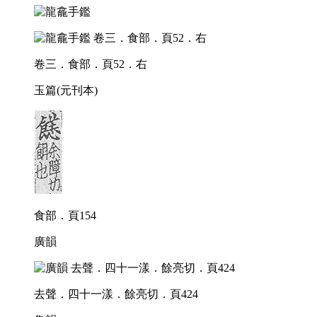
卷三．食部．頁52．右
玉篇(元刊本)
食部．頁154
廣韻
去聲．四十一漾．餘亮切．頁424