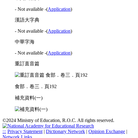
- Not available -
(
Application
)
漢語大字典
- Not available -
(
Application
)
中華字海
- Not available -
(
Application
)
重訂直音篇
食部．卷三．頁192
補充資料(一)
©2024 Ministry of Education, R.O.C. All rights reserved.
:::
Privacy Statement
|
Dictionary Network
|
Opinion Exchange
|
Network Links