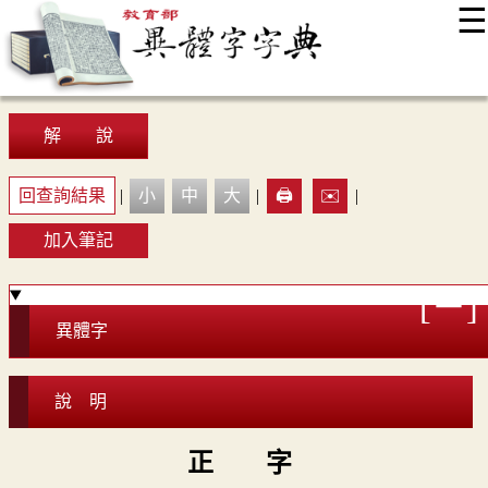
☰
:::
最新消息
常見問題
編輯說明
字典附錄
使用說明
顯示模式
網站導覽
EN
解 說
回查詢結果
|
小
中
大
|
🖨️
✉️
|
加入筆記
異體字
說 明
正 字