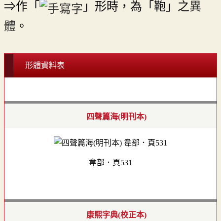
⇒作「
」形時，為「鞄」之
異
體
。
形體資料表
四聲篇海(明刊本)
韋部．頁531
康熙字典(校正本)