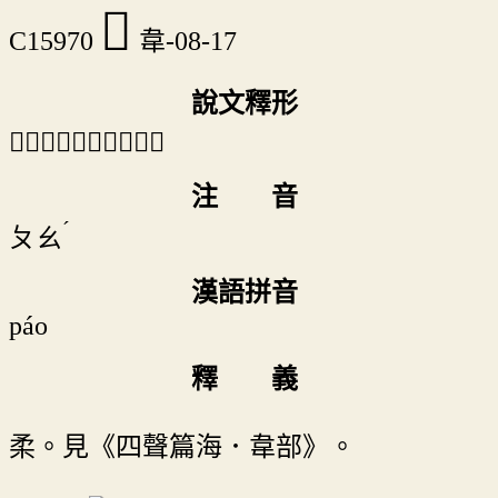
𩎾
C15970
韋-08-17
說文釋形
「𩎾」《說文》不錄。
注 音
ˊ
ㄆㄠ
漢語拼音
páo
釋 義
柔。見《四聲篇海．韋部》。