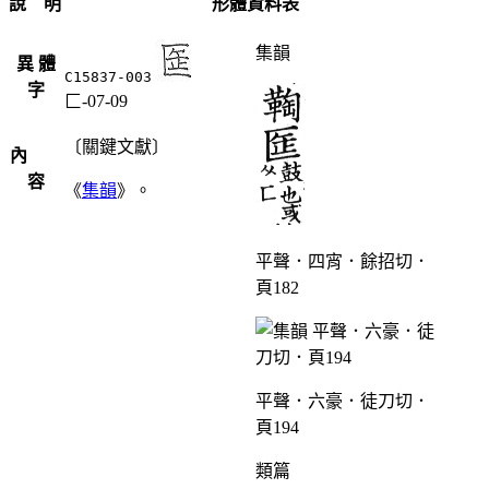
說 明
形體資料表
集韻
異 體
C15837-003
字
匚-07-09
〔關鍵文獻〕
內
容
《
集韻
》。
平聲．四宵．餘招切．
頁182
平聲．六豪．徒刀切．
頁194
類篇