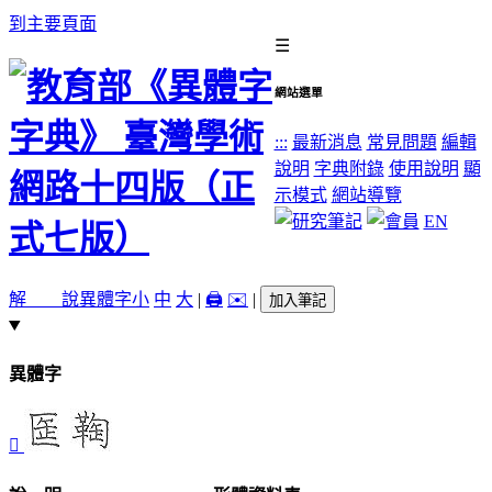
到主要頁面
☰
網站選單
:::
最新消息
常見問題
編輯
說明
字典附錄
使用說明
顯
示模式
網站導覽
EN
解 說
異體字
小
中
大
|
🖨️
✉️
|
加入筆記
異體字
𠤸