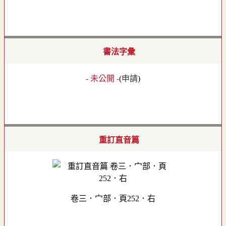
書法字彙
- 未公開 -
(
申請
)
重訂直音篇
卷三．宀部．頁252．右