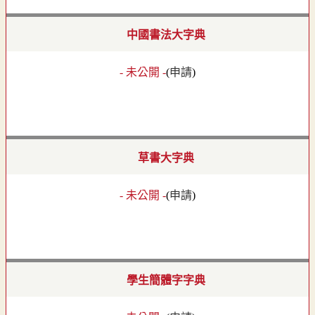
中國書法大字典
- 未公開 -
(
申請
)
草書大字典
- 未公開 -
(
申請
)
學生簡體字字典