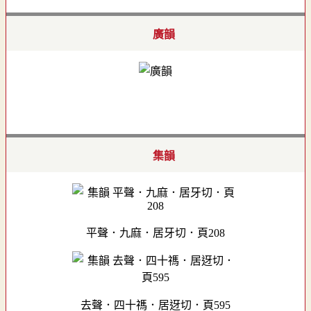
廣韻
集韻
平聲．九麻．居牙切．頁208
去聲．四十禡．居迓切．頁595