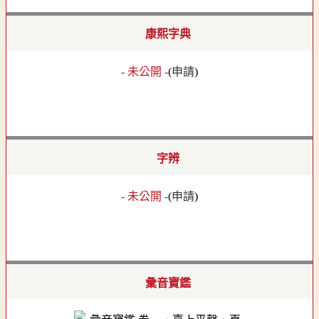
康熙字典
- 未公開 -
(
申請
)
字辨
- 未公開 -
(
申請
)
彙音寶鑑