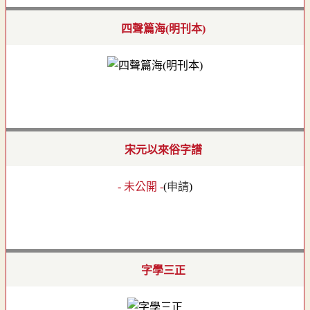
四聲篇海(明刊本)
宋元以來俗字譜
- 未公開 -
(
申請
)
字學三正