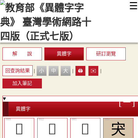
☰
:::
最新消息
常見問題
編輯說明
字典附錄
使用說明
顯示模式
網站導覽
EN
解 說
異體字
研訂瀏覽
回查詢結果
|
小
中
大
|
🖨️
✉️
|
加入筆記
異體字
󱙛
󰛆
𠖔
宊