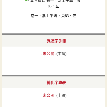
卷一．嘉上平聲．頁83．左
異體字手冊
- 未公開 -
(
申請
)
簡化字總表
- 未公開 -
(
申請
)