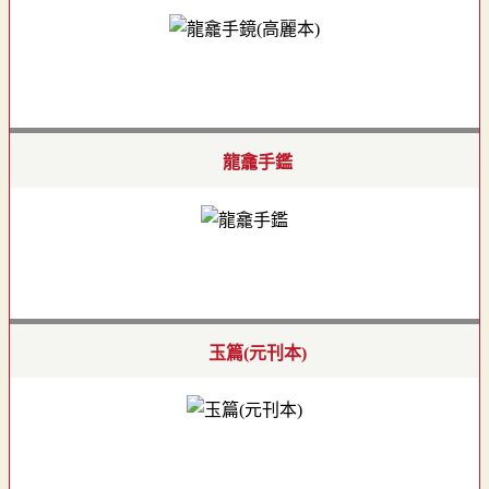
龍龕手鑑
玉篇(元刊本)