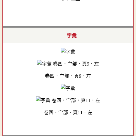
字彙
卷四．宀部．頁9．左
卷四．宀部．頁11．左