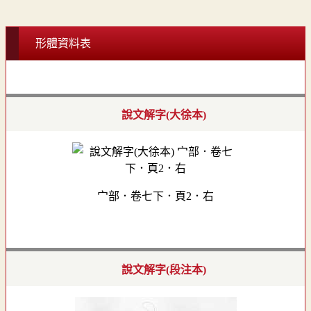
形體資料表
說文解字(大徐本)
宀部．卷七下．頁2．右
說文解字(段注本)