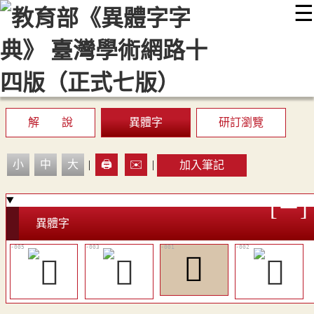
☰
:::
最新消息
常見問題
編輯說明
字典附錄
使用說明
顯示模式
網站導覽
EN
解 說
異體字
研訂瀏覽
小
中
大
|
🖨️
✉️
|
加入筆記
異體字
𨲼