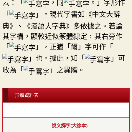
云：「
，同
。」字形作
「
」。現代字書如《中文大辭
典》、《漢語大字典》多依據之。若論
其字構，顯較近似篆體隸定，其右旁作
「
」，正猶「爾」字可作「
」也。據此，知「
」可
收為「
」之異體。
形體資料表
說文解字(大徐本)