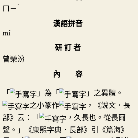
ˊ
ㄇㄧ
漢語拼音
mí
研 訂 者
曾榮汾
內 容
「
」為「
」之異體。
之小篆作
，《說文．長
部》云：「
，久長也。從長爾
聲。」《康熙字典．長部》引《篇海》