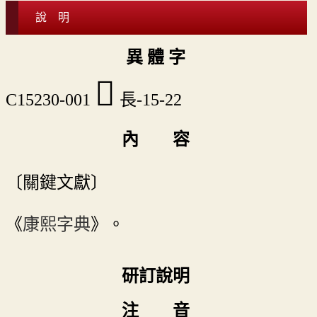
說 明
異 體 字
𨲼
C15230-001
長-15-22
內 容
〔關鍵文獻〕
《
康熙字典
》。
研訂說明
注 音