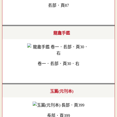
镸部．頁87
龍龕手鑑
卷一．镸部．頁30．右
玉篇(元刊本)
長部．頁399