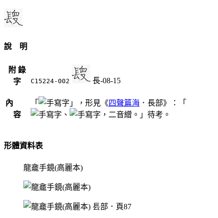
說 明
附 錄
長-08-15
字
C15224-002
內
「
」，形見《
四聲篇海
．長部》：「
容
、
，二音繒。」待考。
形體資料表
龍龕手鏡(高麗本)