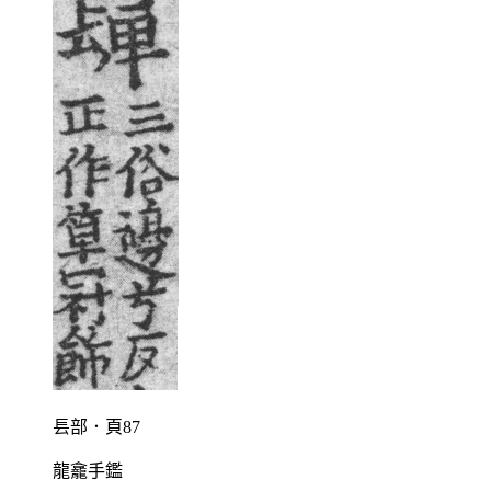
镸部．頁87
龍龕手鑑