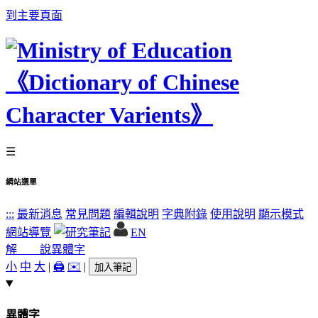
到主要頁面
☰
網站選單
:::
最新消息
常見問題
編輯說明
字典附錄
使用說明
顯示模式
網站導覽
EN
解 說
異體字
小
中
大
|
🖨️
✉️
|
加入筆記
異體字