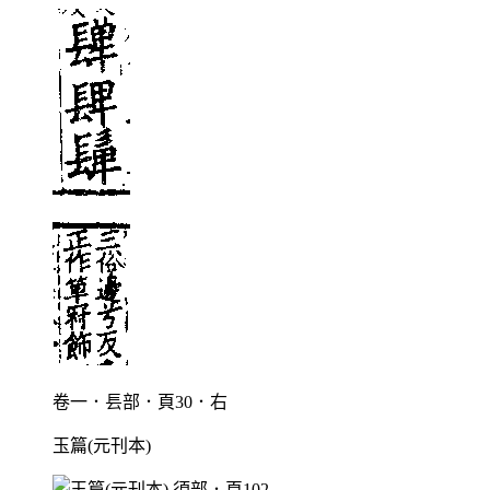
卷一．镸部．頁30．右
玉篇(元刊本)