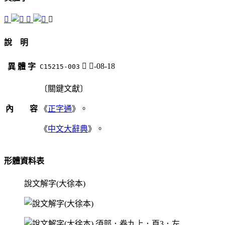
𨲥
𩔾
𩭧
說 明
𩭧
髟-08-18
異 體 字
C15215-003
〔關鍵文獻〕
內 容
《
正字通
》。
《
中文大辭典
》。
形體資料表
說文解字(大徐本)