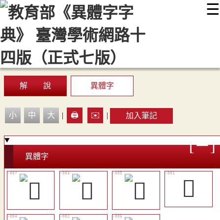
☰
:::
最新消息
常見問題
編輯說明
字典附錄
使用說明
顯示模式
網站導覽
EN
解 說
異體字
小
中
大
|
🖨️
✉️
|
加入筆記
異體字
𨭛