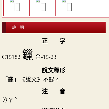
說 明
正 字
鑞
C15182
金-15-23
說文釋形
「鑞」《說文》不錄。
注 音
ˋ
ㄌㄚ