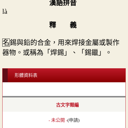
漢語拼音
là
釋 義
名
錫與鉛的合金，用來焊接金屬或製作
器物。或稱為「焊錫」、「錫鑞」。
形體資料表
古文字類編
- 未公開 -
(
申請
)