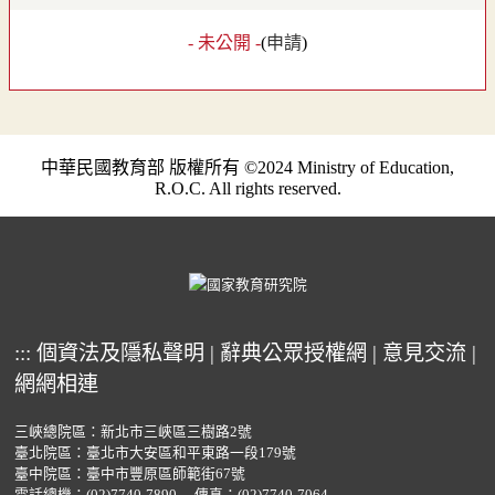
- 未公開 -
(
申請
)
中華民國教育部 版權所有 ©2024 Ministry of Education,
R.O.C. All rights reserved.
:::
個資法及隱私聲明
|
辭典公眾授權網
|
意見交流
|
網網相連
三峽總院區：新北市三峽區三樹路2號
臺北院區：臺北市大安區和平東路一段179號
臺中院區：臺中市豐原區師範街67號
電話總機：
(02)7740-7890
傳真：(02)7740-7064