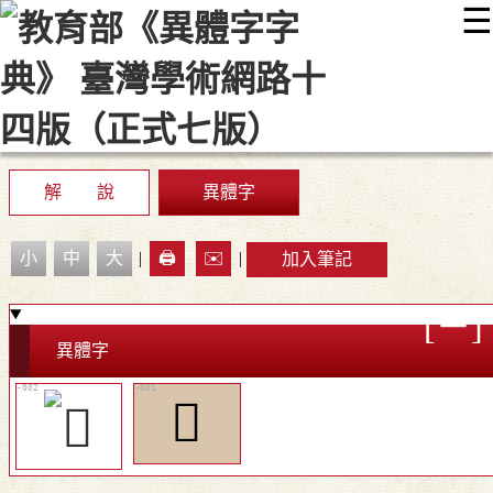
☰
:::
最新消息
常見問題
編輯說明
字典附錄
使用說明
顯示模式
網站導覽
EN
解 說
異體字
小
中
大
|
🖨️
✉️
|
加入筆記
異體字
𨪓