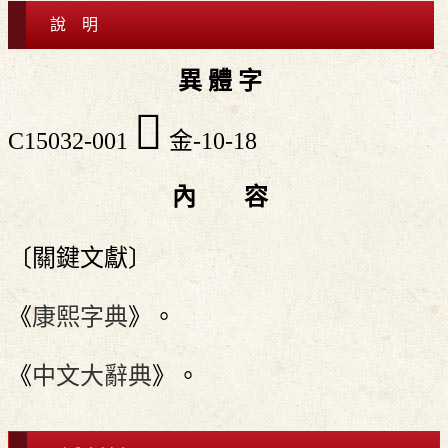
說 明
異 體 字
𨪓
C15032-001
金-10-18
內 容
〔關鍵文獻〕
《
康熙字典
》。
《
中文大辭典
》。