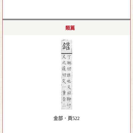
類篇
金部．頁522