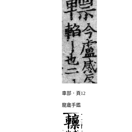
車部．頁12
龍龕手鑑