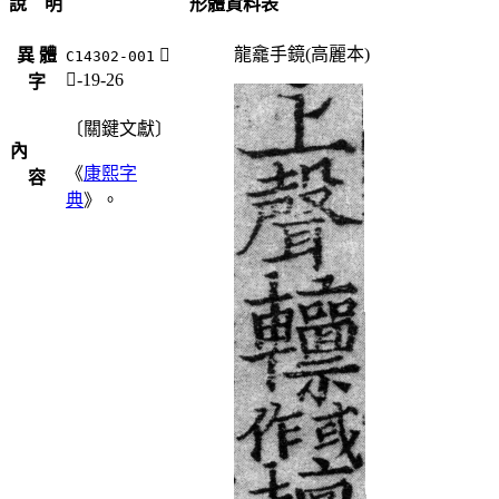
說 明
形體資料表
龍龕手鏡(高麗本)
異 體
𨏸
C14302-001
車-19-26
字
〔關鍵文獻〕
內
《
康熙字
容
典
》。