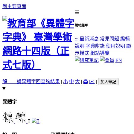
到主要頁面
☰
網站選單
:::
最新消息
常見問題
編輯
說明
字典附錄
使用說明
顯
示模式
網站導覽
EN
解 說
異體字
回查詢結果
|
小
中
大
|
🖨️
✉️
|
加入筆記
異體字
𨏸