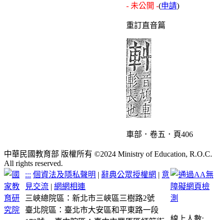
- 未公開 -
(
申請
)
重訂直音篇
車部．卷五．頁406
中華民國教育部 版權所有 ©2024 Ministry of Education, R.O.C.
All rights reserved.
:::
個資法及隱私聲明
|
辭典公眾授權網
|
意
見交流
|
網網相連
三峽總院區：新北市三峽區三樹路2號
臺北院區：臺北市大安區和平東路一段
線上人數: