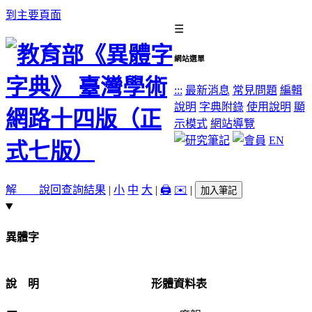
到主要頁面
☰
網站選單
:::
最新消息
常見問題
編輯
說明
字典附錄
使用說明
顯
示模式
網站導覽
EN
解 說
回查詢結果
|
小
中
大
|
🖨️
✉️
|
加入筆記
異體字
說 明
形體資料表