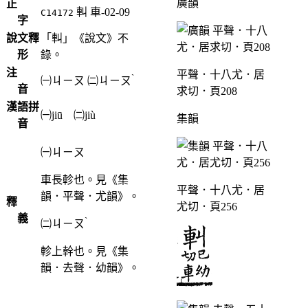
廣韻
正
䡂
車-02-09
C14172
字
說文釋
「䡂」《說文》不
形
錄。
注
平聲．十八尤．居
ˋ
㈠
ㄐㄧㄡ
㈡
ㄐㄧㄡ
音
求切．頁208
漢語拼
㈠jiū ㈡jiù
集韻
音
㈠ㄐㄧㄡ
車長軫也。見《集
平聲．十八尤．居
韻．平聲．尤韻》。
釋
尤切．頁256
義
ˋ
㈡
ㄐㄧㄡ
軫上幹也。見《集
韻．去聲．幼韻》。