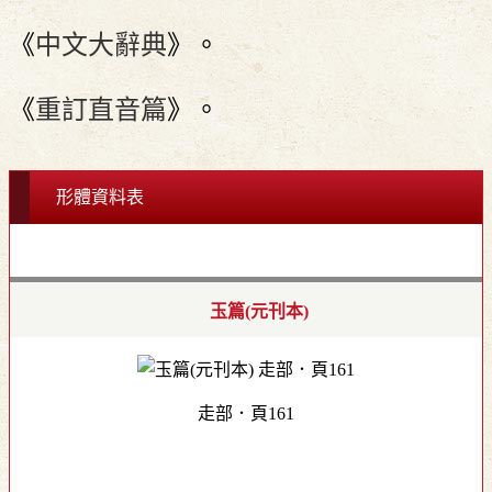
《
中文大辭典
》。
《
重訂直音篇
》。
形體資料表
玉篇(元刊本)
走部．頁161