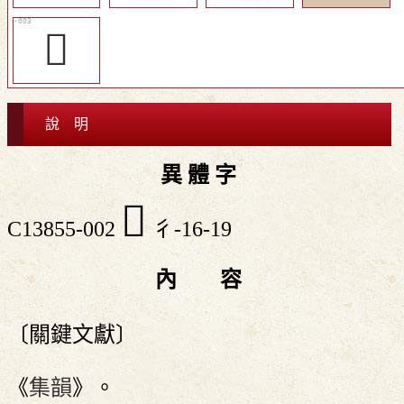
𧽺
說 明
異 體 字
𢖙
C13855-002
彳-16-19
內 容
〔關鍵文獻〕
《
集韻
》。