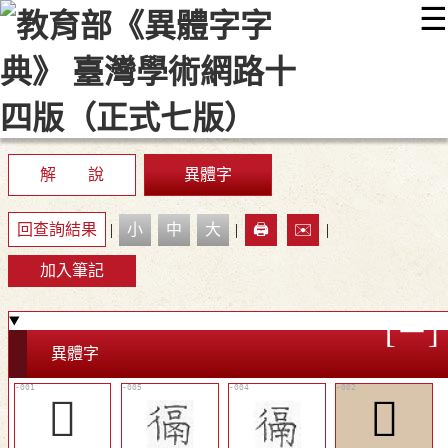
☰
:::
最新消息
常見問題
編輯說明
字典附錄
使用說明
顯示模式
網站導覽
EN
解 說
異體字
回查詢結果
|
小
中
大
|
🖨️
✉️
|
加入筆記
異體字
𢔸
𢖙