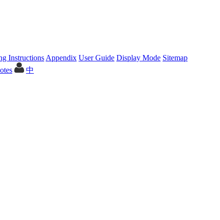
ng Instructions
Appendix
User Guide
Display Mode
Sitemap
中