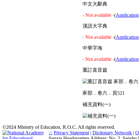
中文大辭典
- Not available -
(
Application
漢語大字典
- Not available -
(
Application
中華字海
- Not available -
(
Application
重訂直音篇
豕部．卷六．頁521
補充資料(一)
©2024 Ministry of Education, R.O.C. All rights reserved.
:::
Privacy Statement
|
Dictionary Network
|
O
Sanxia Headquarters Address: No. 2, Sanshu 