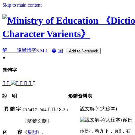
Skip to main content
解 說
異體字
S
M
L
|
🖨️
✉️
|
Add to Notebook
異體字
𤡪
𧱞
𧱫
𧲆
𧲑
𧲚
說 明
形體資料表
說文解字(大徐本)
異 體 字
𧲚
豕-18-25
C13477-004
〔關鍵文獻〕
豕部．卷九下．頁6．右
內 容
《
集韻
》。