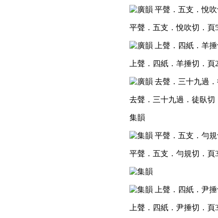
平聲．五支．悅吹切．頁5
上聲．四紙．羊捶切．頁2
去聲．三十九過．徒臥切．
集韻
平聲．五支．勻規切．頁3
上聲．四紙．尹捶切．頁3