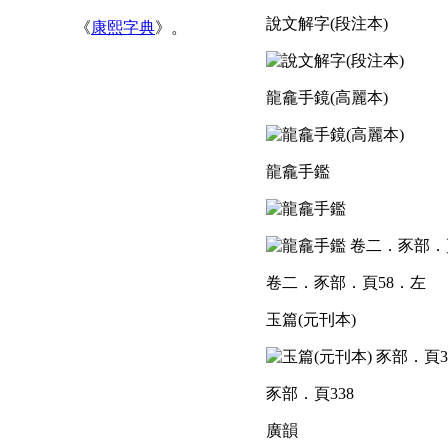
說文解字(段注本)
《
康熙字典
》。
龍龕手鏡(高麗本)
龍龕手鑑
卷二．豕部．頁58．左
玉篇(元刊本)
豕部．頁338
廣韻