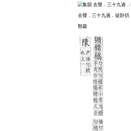
去聲．三十九過．徒卧切．
類篇