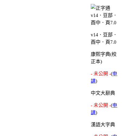
v14．豆部．
酉中．頁7.0
康熙字典(校
正本)
- 未公開 -
(
申
請
)
中文大辭典
- 未公開 -
(
申
請
)
漢語大字典