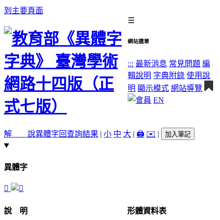
到主要頁面
☰
網站選單
:::
最新消息
常見問題
編
輯說明
字典附錄
使用說
明
顯示模式
網站導覽
EN
解 說
異體字
回查詢結果
|
小
中
大
|
🖨️
✉️
|
加入筆記
異體字
𢹑
說 明
形體資料表