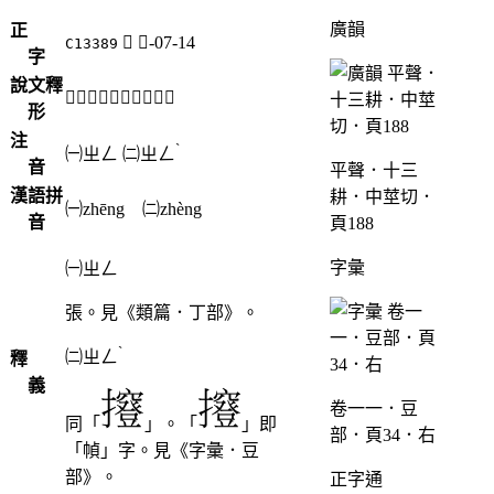
廣韻
正
𧯫
豆-07-14
C13389
字
說文釋
「𧯫」《說文》不錄。
形
注
ˋ
㈠
ㄓㄥ
㈡
ㄓㄥ
音
平聲．十三
漢語拼
耕．中莖切．
㈠zhēng ㈡zhèng
音
頁188
字彙
㈠ㄓㄥ
張。見《類篇．丁部》。
ˋ
㈡
ㄓㄥ
釋
義
卷一一．豆
同「
」。「
」即
部．頁34．右
「幀」字。見《字彙．豆
部》。
正字通