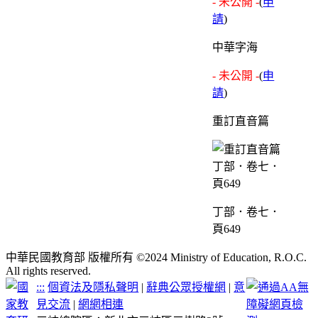
- 未公開 -
(
申
請
)
中華字海
- 未公開 -
(
申
請
)
重訂直音篇
丁部．卷七．
頁649
中華民國教育部 版權所有 ©2024 Ministry of Education, R.O.C.
All rights reserved.
:::
個資法及隱私聲明
|
辭典公眾授權網
|
意
見交流
|
網網相連