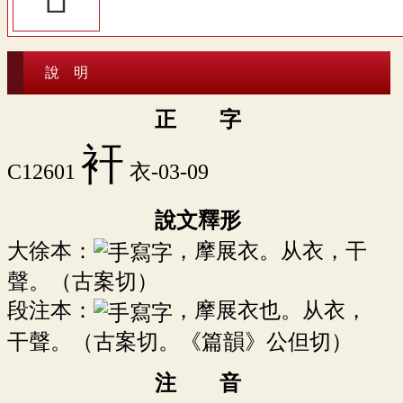
說 明
正 字
衦
C12601
衣-03-09
說文釋形
大徐本：
，摩展衣。从衣，干
聲。（古案切）
段注本：
，摩展衣也。从衣，
干聲。（古案切。《篇韻》公但切）
注 音