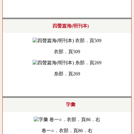
四聲篇海(明刊本)
衣部．頁509
糸部．頁269
字彙
卷一○．衣部．頁86．右