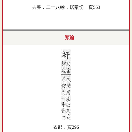
去聲．二十八翰．居案切．頁553
類篇
衣部．頁296