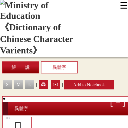
☰
:::
News
Editing Instructions
Appendix
User Guide
Display Mode
Sitemap
中
解 說
異體字
S
M
L
|
🖨️
✉️
|
Add to Notebook
異體字
𥾍