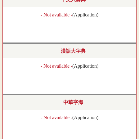
- Not available -
(
Application
)
漢語大字典
- Not available -
(
Application
)
中華字海
- Not available -
(
Application
)