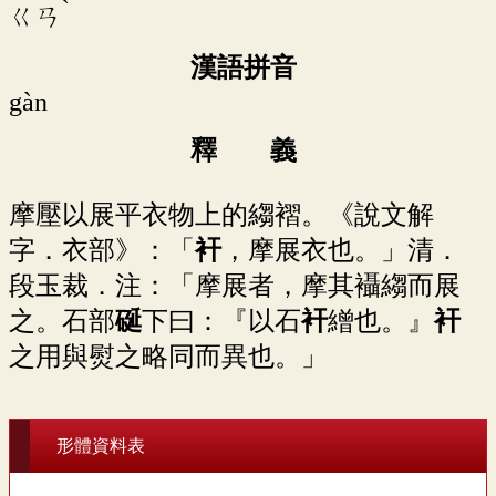
ˋ
ㄍㄢ
漢語拼音
gàn
釋 義
摩壓以展平衣物上的縐褶。《說文解
字．衣部》：「
衦
，摩展衣也。」清．
段玉裁．注：「摩展者，摩其襵縐而展
之。石部
硟
下曰：『以石
衦
繒也。』
衦
之用與熨之略同而異也。」
形體資料表