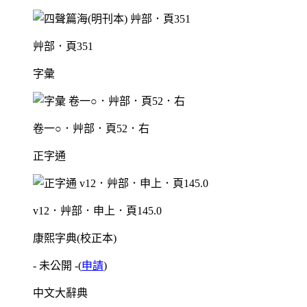
艸部．頁351
字彙
卷一○．艸部．頁52．右
正字通
v12．艸部．申上．頁145.0
康熙字典(校正本)
- 未公開 -
(
申請
)
中文大辭典