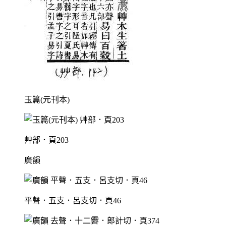
玉篇(元刊本)
艸部．頁203
廣韻
平聲．五支．呂支切．頁46