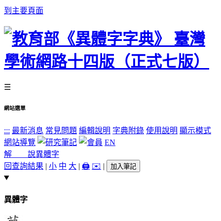
到主要頁面
☰
網站選單
:::
最新消息
常見問題
編輯說明
字典附錄
使用說明
顯示模式
網站導覽
EN
解 說
異體字
回查詢結果
|
小
中
大
|
🖨️
✉️
|
加入筆記
異體字