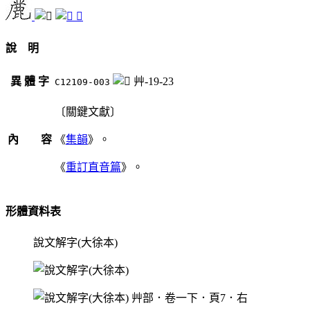
𧅳
說 明
異 體 字
艸-19-23
C12109-003
〔關鍵文獻〕
內 容
《
集韻
》。
《
重訂直音篇
》。
形體資料表
說文解字(大徐本)