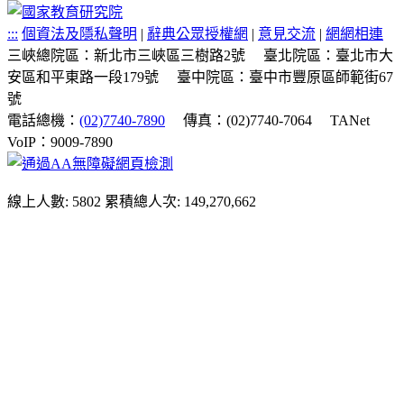
:::
個資法及隱私聲明
|
辭典公眾授權網
|
意見交流
|
網網相連
三峽總院區：新北市三峽區三樹路2號
臺北院區：臺北市大
安區和平東路一段179號
臺中院區：臺中市豐原區師範街67
號
電話總機：
(02)7740-7890
傳真：(02)7740-7064
TANet
VoIP：9009-7890
線上人數: 5802
累積總人次: 149,270,662