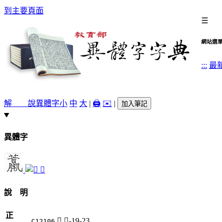
到主要頁面
☰
網站選
:::
最
解 說
異體字
小
中
大
|
🖨️
✉️
|
加入筆記
異體字
𧆃
說 明
正
𧄿
艸-19-23
C12106