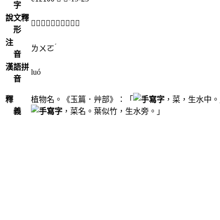
字
說文釋
「𧄿」《說文》不錄。
形
注
ˊ
ㄌㄨㄛ
音
漢語拼
luó
音
釋
植物名。《玉篇．艸部》：「
，菜，生水中。
義
，菜名。葉似竹，生水旁。」