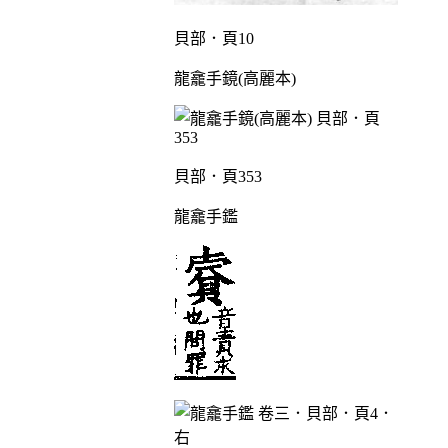
貝部．頁10
龍龕手鏡(高麗本)
貝部．頁353
龍龕手鑑