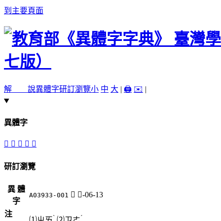
到主要頁面
解 說
異體字
研訂瀏覽
小
中
大
|
🖨️
✉️
|
異體字
󵫳
𧵩
𧶌
󵫴
󵫵
研訂瀏覽
異 體
𧵩
貝-06-13
A03933-001
字
注
ˋ
ˊ
⑴
ㄓㄞ
⑵
ㄗㄜ