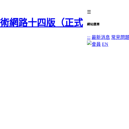
☰
網站選單
:::
最新消息
常見問
EN