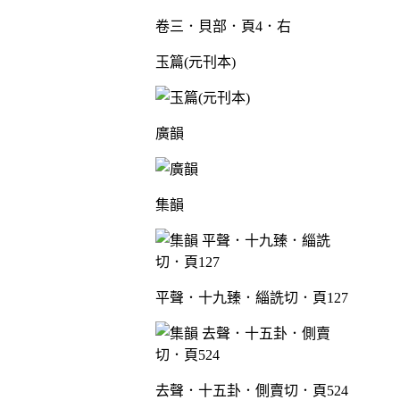
卷三．貝部．頁4．右
玉篇(元刊本)
廣韻
集韻
平聲．十九臻．緇詵切．頁127
去聲．十五卦．側賣切．頁524