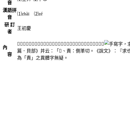
音
漢語拼
⑴zhài ⑵zé
音
研 訂
王初慶
者
「𧵩」為「責」之異體。「責」，段注本《說文解字．貝部》云：「
，
內
篇．貝部》并云：「𧵩、責：側革切。《說文》：『求
容
為「責」之異體字無疑。