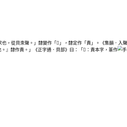
求也，從貝朿聲。」隸變作「𧵩」，隸定作「責」。《集韻．入
也。』隸作責。」《正字通．貝部》曰：「𧵩：責本字，篆作