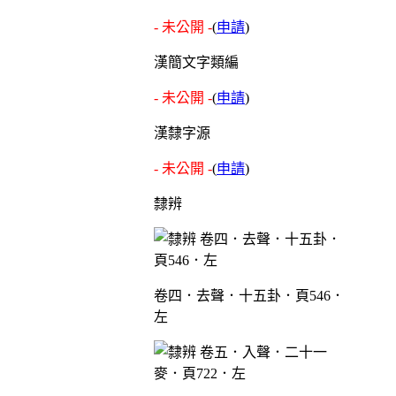
- 未公開 -
(
申請
)
漢簡文字類編
- 未公開 -
(
申請
)
漢隸字源
- 未公開 -
(
申請
)
隸辨
卷四．去聲．十五卦．頁546．
左