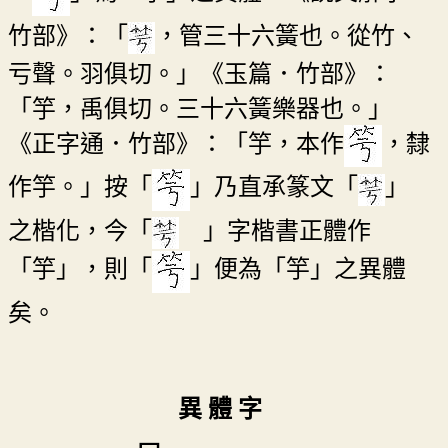
竹部》：「
，管三十六簧也。從竹、
亏聲。羽俱切。」《玉篇．竹部》：
「竽，禹俱切。三十六簧樂器也。」
《正字通．竹部》：「竽，本作
，隸
作竽。」按「
」乃直承篆文「
」
之楷化，今「
」字楷書正體作
「竽」，則「
」便為「竽」之異體
矣。
異 體 字