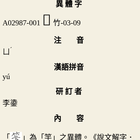
異 體 字
𥫡
A02987-001
竹-03-09
注 音
ˊ
ㄩ
漢語拼音
yú
研 訂 者
李鍌
內 容
「
」為「竽」之異體。《說文解字．