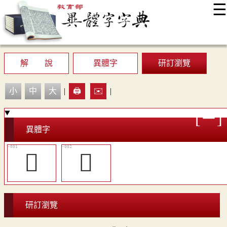
☰
:::
最新消息
常見問題
編輯說明
字典附錄
使用說明
顯示模式
網站導覽
EN
解 說
異體字
研訂瀏覽
小
中
大
|
🖨️
✉️
|
異體字
𥫡
󴐿
研訂瀏覽