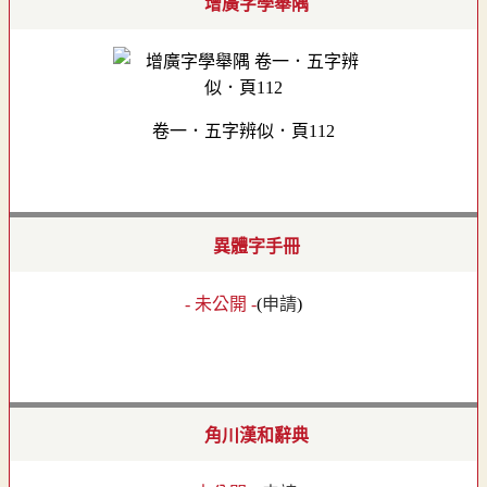
增廣字學舉隅
卷一．五字辨似．頁112
異體字手冊
- 未公開 -
(
申請
)
角川漢和辭典