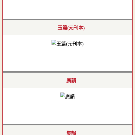
玉篇(元刊本)
廣韻
集韻