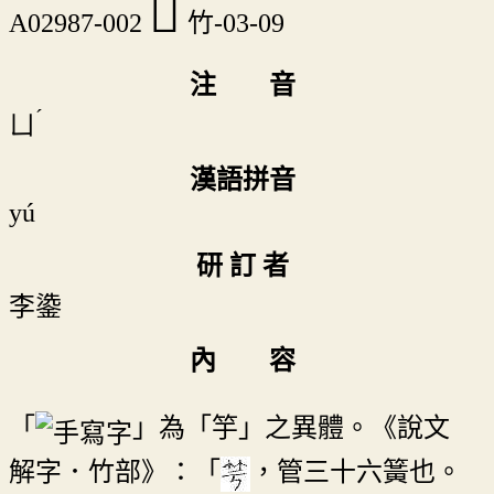
󴐿
A02987-002
竹-03-09
注 音
ˊ
ㄩ
漢語拼音
yú
研 訂 者
李鍌
內 容
「
」為「竽」之異體。《說文
解字．竹部》：「
，管三十六簧也。