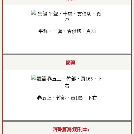
平聲．十虞．雲俱切．頁73
類篇
卷五上．竹部．頁165．下右
四聲篇海(明刊本)