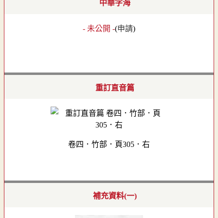
中華字海
- 未公開 -
(
申請
)
重訂直音篇
卷四．竹部．頁305．右
補充資料(一)