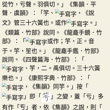
從竹，亏聲。羽俱切。」《集韻．平
聲．虞韻》：「竽、
，《說
文》管三十六簧也。或作
。」
《類篇．竹部》說同。《龍龕手鏡．竹
部》：「
或作；竽，正。音
于。竽，笙也。」《龍龕手鑑．竹部》
說同。《四聲篇海．竹部》：「
、竽，二。禹俱切。三十六簧
樂也。」《康熙字典．竹部》：「
，《集韻》同竽。」按「
」即「
」之變，蓋「亏」多
有作「亐」者，依《集韻》之說，則「