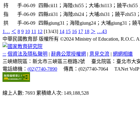
持
手-06-09
四縣cii11；海陸chi55；大埔chi113；饒平chi55
指
手-06-09
四縣zii31；海陸zhi24；大埔zhi31；饒平zhi53；
拱
手-06-09
四縣giung31；海陸giung24；大埔giung31；饒平
1…
＜
8
9
10
11
12
[13/43]
14
15
16
17
18
＞
…43
中華民國教育部 版權所有 ©2024 Ministry of Education, R.O.C. All ri
:::
個資法及隱私聲明
|
辭典公眾授權網
|
意見交流
|
網網相連
三峽總院區：新北市三峽區三樹路2號
臺北院區：臺北市大安
電話總機：
(02)7740-7890
傳真：(02)7740-7064
TANet VoI
線上人數: 7693
累積總人次: 149,188,528