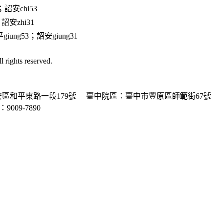
；詔安chi53
詔安zhi31
giung53；詔安giung31
ghts reserved.
區和平東路一段179號
臺中院區：臺中市豐原區師範街67號
P：9009-7890