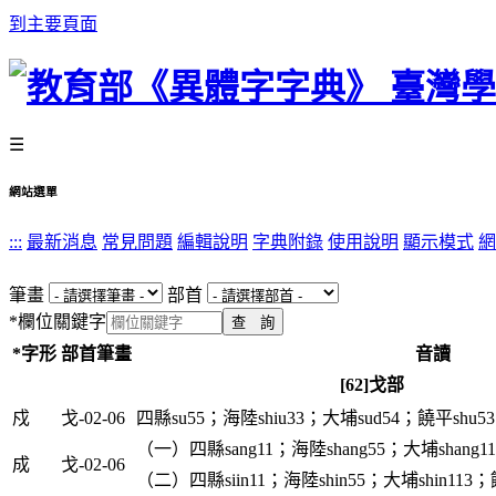
到主要頁面
☰
網站選單
:::
最新消息
常見問題
編輯說明
字典附錄
使用說明
顯示模式
網
筆畫
部首
*
欄位關鍵字
*字形
部首筆畫
音讀
[62]戈部
戍
戈-02-06
四縣su55；海陸shiu33；大埔sud54；饒平shu53
（一）四縣sang11；海陸shang55；大埔shang11
成
戈-02-06
（二）四縣siin11；海陸shin55；大埔shin113；饒