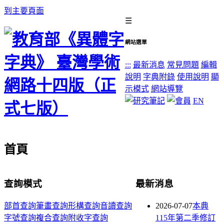
到主要頁面
☰
網站選單
:::
最新消息
常見問題
編輯
說明
字典附錄
使用說明
顯
示模式
網站導覽
EN
首頁
查詢模式
最新消息
部首查詢
筆畫查詢
形構查詢
音讀查詢
2026-07-07
本典
字號查詢
複合查詢
附收字查詢
115年第二季修訂