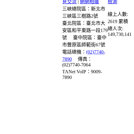
見交流
|
網網相連
三峽總院區：新北市
線上人數:
三峽區三樹路2號
2619
累積
臺北院區：臺北市大
總人次:
安區和平東路一段179
149,730,141
號
臺中院區：臺中
市豐原區師範街67號
電話總機：
(02)7740-
7890
傳真：
(02)7740-7064
TANet VoIP：9009-
7890