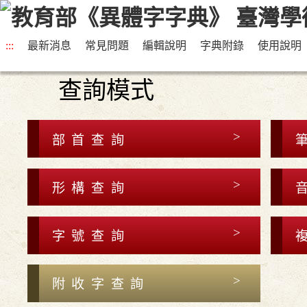
:::
最新消息
常見問題
編輯說明
字典附錄
使用說明
查詢模式
部首查詢
形構查詢
字號查詢
附收字查詢