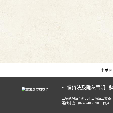
中華民國教育
:::
個資法及隱私聲明
|
三峽總院區：新北市三峽區三樹路2
電話總機：
(02)7740-7890
傳真：(0