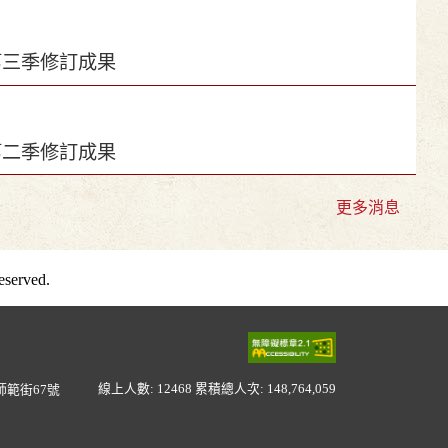
第三季修訂成果
第二季修訂成果
更多消息
served.
線上人數: 12468
累積總人次: 148,764,059
範街67號