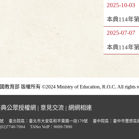
2025-10-03
本典114年
2025-07-07
本典114年
部 版權所有 ©2024 Ministry of Education, R.O.C. All rights re
辭典公眾授權網
|
意見交流
|
網網相連
號
臺北院區：臺北市大安區和平東路一段179號
臺中院區：臺中市豐原區師
2)7740-7064
TANet VoIP：9009-7890