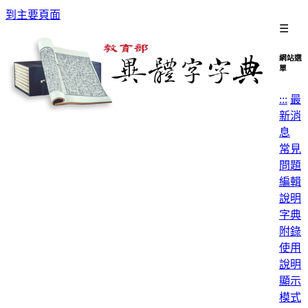
到主要頁面
☰
網站選
單
:::
最
新消
息
常見
問題
編輯
說明
字典
附錄
使用
說明
顯示
模式