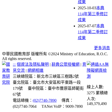
成果
2025-10-03
本典
114年第三季修訂
成果
2025-07-07
本典
114年第二季修訂
成果
更多消息
中華民國教育部 版權所有 ©2024 Ministry of Education, R.O.C.
All rights reserved.
:::
個資法及隱私聲明
|
辭典公眾授權網
|
意
見交流
|
網網相連
三峽總院區：新北市三峽區三樹路2號
臺北院區：臺北市大安區和平東路一段
線上人數:
179號
臺中院區：臺中市豐原區師範街
3275
累積總
67號
人次:
電話總機：
(02)7740-7890
傳真：
149,379,490
(02)7740-7064
TANet VoIP：9009-7890