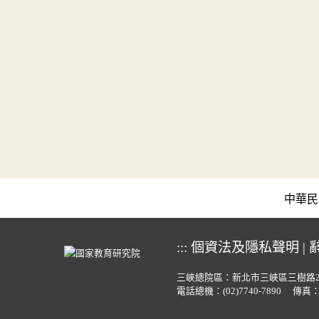
中華民國教育
:::
個資法及隱私聲明
|
三峽總院區：新北市三峽區三樹路
電話總機：
(02)7740-7890
傳真：(