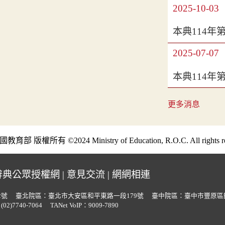
2025-10-03
本典114年
2025-07-07
本典114年
更多消息
部 版權所有 ©2024 Ministry of Education, R.O.C. All rights re
辭典公眾授權網
|
意見交流
|
網網相連
2號
臺北院區：臺北市大安區和平東路一段179號
臺中院區：臺中市豐原區
02)7740-7064
TANet VoIP：9009-7890