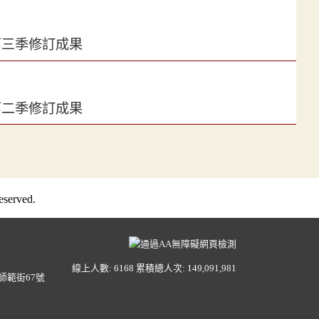
第三季修訂成果
第二季修訂成果
served.
線上人數: 6168
累積總人次: 149,091,981
師範街67號