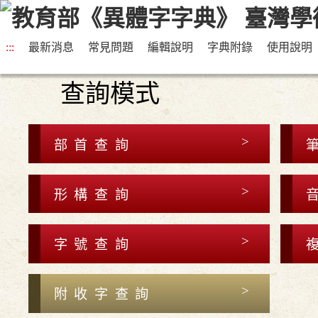
:::
最新消息
常見問題
編輯說明
字典附錄
使用說明
查詢模式
部首查詢
形構查詢
字號查詢
附收字查詢