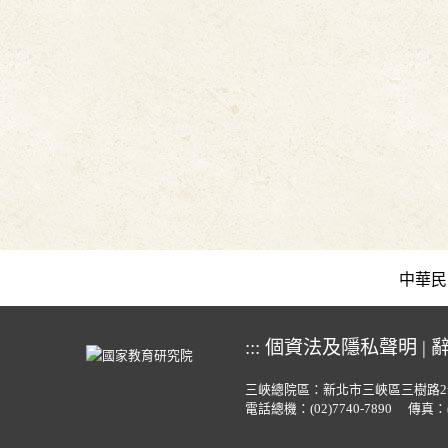
中華民國教育
:::
個資法及隱私聲明
|
三峽總院區：新北市三峽區三樹路2
電話總機：
(02)7740-7890
傳真：(0