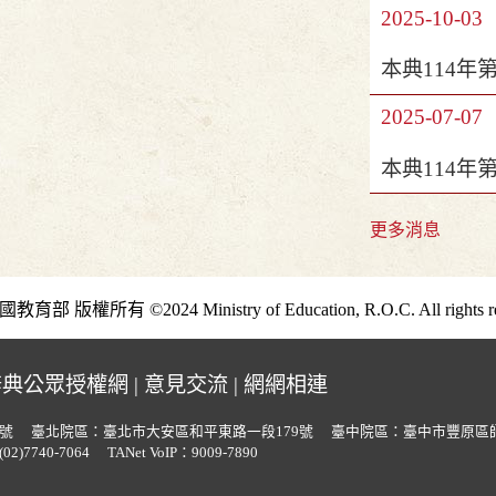
2025-10-03
本典114年
2025-07-07
本典114年
更多消息
部 版權所有 ©2024 Ministry of Education, R.O.C. All rights re
辭典公眾授權網
|
意見交流
|
網網相連
號
臺北院區：臺北市大安區和平東路一段179號
臺中院區：臺中市豐原區師
2)7740-7064
TANet VoIP：9009-7890