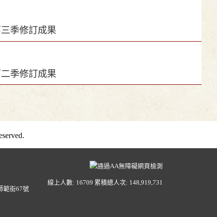
第三季修訂成果
第二季修訂成果
served.
線上人數: 16709
累積總人次: 148,919,731
範街67號