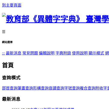
到主要頁面
☰
網站選單
:::
最新消息
常見問題
編輯說明
字典附錄
使用說明
顯示模式
網
首頁
查詢模式
部首查詢
筆畫查詢
形構查詢
音讀查詢
字號查詢
複合查詢
附收字
最新消息