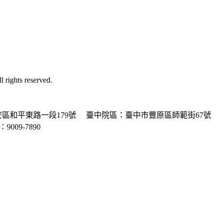
ghts reserved.
區和平東路一段179號
臺中院區：臺中市豐原區師範街67號
P：9009-7890