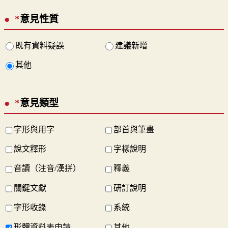
*
意見性質
既有資料疑誤
建議新增
其他
*
意見類型
字形與用字
部首與筆畫
說文釋形
字樣說明
音讀（注音/漢拼）
釋義
關鍵文獻
研訂說明
字形收錄
系統
形體資料表申請
其他