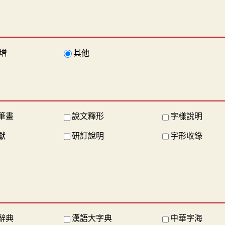
增
其他
筆畫
說文釋形
字樣說明
獻
研訂說明
字形收錄
辭典
漢語大字典
中華字海