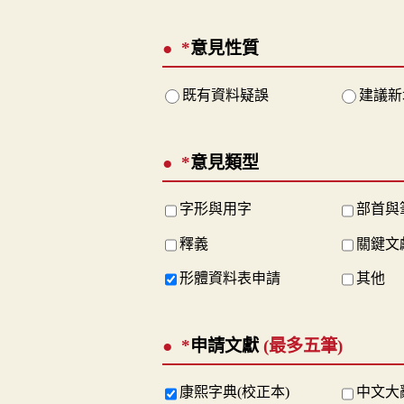
*
意見性質
既有資料疑誤
建議新
*
意見類型
字形與用字
部首與
釋義
關鍵文
形體資料表申請
其他
*
申請文獻
(最多五筆)
康熙字典(校正本)
中文大