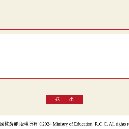
送 出
部 版權所有 ©2024 Ministry of Education, R.O.C. All rights re