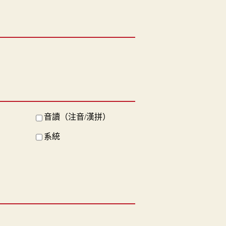
音讀（注音/漢拼）
系統