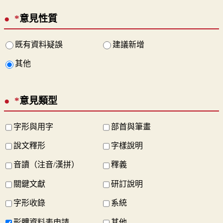
*
意見性質
既有資料疑誤
建議新增
其他
*
意見類型
字形與用字
部首與筆畫
說文釋形
字樣說明
音讀（注音/漢拼）
釋義
關鍵文獻
研訂說明
字形收錄
系統
形體資料表申請
其他