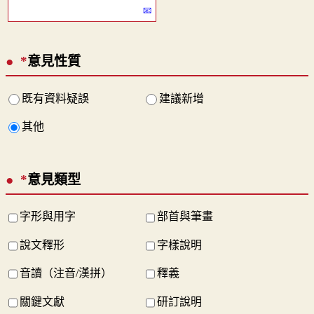
*
意見性質
既有資料疑誤
建議新增
其他
*
意見類型
字形與用字
部首與筆畫
說文釋形
字樣說明
音讀（注音/漢拼）
釋義
關鍵文獻
研訂說明