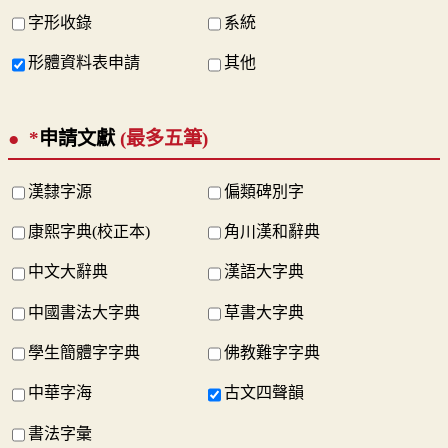
字形收錄
系統
形體資料表申請
其他
*
申請文獻
(最多五筆)
漢隸字源
偏類碑別字
康熙字典(校正本)
角川漢和辭典
中文大辭典
漢語大字典
中國書法大字典
草書大字典
學生簡體字字典
佛教難字字典
中華字海
古文四聲韻
書法字彙